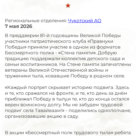
Региональные отделения:
Чукотский АО
7 мая 2026
В преддверии 81-й годовщины Великой Победы
участники патриотического клуба «Правнуки
Победы» приняли участие в одном из форматов
Бессмертного полка - «Стена памяти». Добрую
традицию поддержали коллектив детского сада и
семьи воспитанников. На Стене памяти запечатлены
ветераны Великой Отечественной войны и
труженики тыла, ковавшие Победу в родном селе.
«Каждый портрет скрывает историю подвига. Здесь
и те, кто сражался на фронте, и те, кто день за днём
приближал Победу в тылу,и те, кто до конца остался
верен воинскому долгу. Мы не забудем трудовой
подвиг села Тавайваам!» - поделились однополчане,
организовавшие акцию в саду.
В акции «Бессмертный полк трудового тыла» ребята