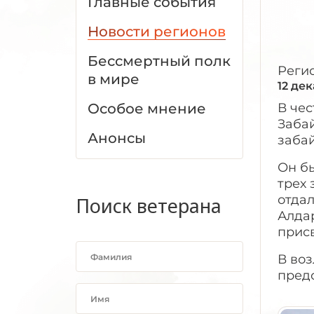
Главные события
Новости регионов
Бессмертный полк
Реги
в мире
12 де
Особое мнение
В чес
Заба
Анонсы
заба
Он бы
трех 
отдал
Поиск ветерана
Алда
прис
В во
пред