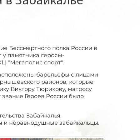
ние Бессмертного полка России в
 у памятника героям-
Ц "Мегаполис спорт".
 расположены барельефы с лицами
Чернышевского районов, которые
ику Виктору Тюрикову, матросу
 звание Героев России было
ельства Забайкалья,
ы и неравнодушные забайкальцы.