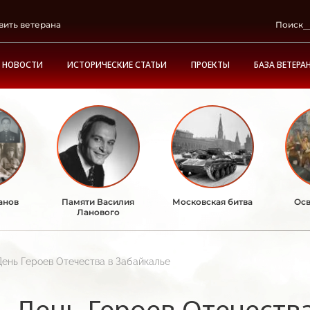
вить ветерана
Поиск
НОВОСТИ
ИСТОРИЧЕСКИЕ СТАТЬИ
ПРОЕКТЫ
БАЗА ВЕТЕРА
анов
Памяти Василия
Московская битва
Осв
Ланового
День Героев Отечества в Забайкалье
День Героев Отечеств