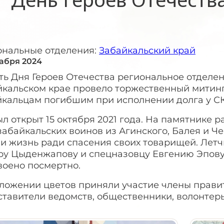
ональные отделения:
Забайкальский край
кабря 2024
ть Дня Героев Отечества региональное отделе
йкальском крае провело торжественный митинг
йкальцам погибшим при исполнении долга у СК
л открыт 15 октября 2021 года. На памятнике
забайкальских воинов из Агинского, Балея и 
и жизнь ради спасения своих товарищей. Летч
ру Цыденжапову и спецназовцу Евгению Эпову
воено посмертно.
зложении цветов приняли участие члены правит
ставители ведомств, общественники, волонтер