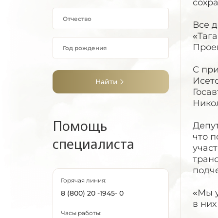
сохра
Все 
«Таг
Прое
С пр
Исет
Найти
Госа
Нико
Помощь
Депу
что 
специалиста
учас
транс
подч
Горячая линия:
«Мы у
8 (800) 20 -1945- 0
в ни
Часы работы: