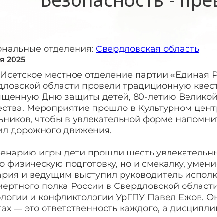
ональные отделения:
Свердловская область
я 2025
-Исетское местное отделение партии «Единая 
ловской области провели традиционную квест-
ященную Дню защиты детей, 80-летию Великой
ества. Мероприятие прошло в Культурном цент
ьников, чтобы в увлекательной форме напомни
ил дорожного движения.
ценарию игры дети прошли шесть увлекательны
о физическую подготовку, но и смекалку, умен
ария и ведущим выступил руководитель исполк
мертного полка России в Свердловской област
логии и конфликтологии УрГПУ Павел Ежов. Он
ах — это ответственность каждого, а дисципл