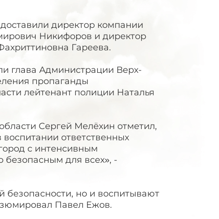
едоставили директор компании
имирович Никифоров и директор
Фахриттиновна Гареева.
ли глава Администрации Верх-
деления пропаганды
асти лейтенант полиции Наталья
области Сергей Мелёхин отметил,
 воспитании ответственных
город с интенсивным
 безопасным для всех», -
ей безопасности, но и воспитывают
езюмировал Павел Ежов.