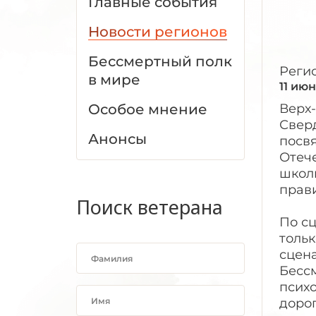
Главные события
Новости регионов
Бессмертный полк
Реги
в мире
11 июн
Особое мнение
Верх
Сверд
Анонсы
посв
Отеч
школ
прав
Поиск ветерана
По с
тольк
сцен
Бесс
психо
дорог