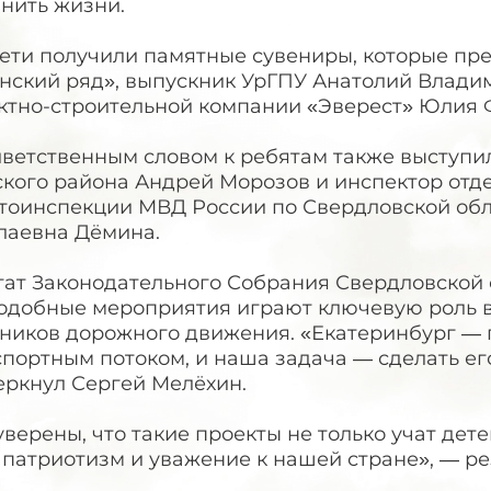
нить жизни.
дети получили памятные сувениры, которые пр
анский ряд», выпускник УрГПУ Анатолий Влад
ктно-строительной компании «Эверест» Юлия 
иветственным словом к ребятам также выступи
ского района Андрей Морозов и инспектор от
втоинспекции МВД России по Свердловской обл
лаевна Дёмина.
тат Законодательного Собрания Свердловской 
подобные мероприятия играют ключевую роль в
тников дорожного движения. «Екатеринбург — 
портным потоком, и наша задача — сделать его
еркнул Сергей Мелёхин.
верены, что такие проекты не только учат дет
х патриотизм и уважение к нашей стране», — р