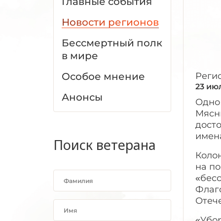
Главные события
Новости регионов
Бессмертный полк
в мире
Особое мнение
Реги
23 ию
Анонсы
Одно
Мясни
дост
имен
Поиск ветерана
Колон
на п
«бес
Флаг
Отеч
«Убор