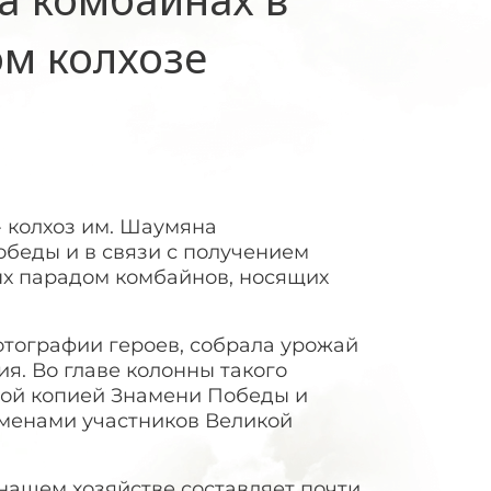
м колхозе
- колхоз им. Шаумяна
обеды и в связи с получением
ых парадом комбайнов, носящих
фотографии героев, собрала урожай
я. Во главе колонны такого
ной копией Знамени Победы и
именами участников Великой
нашем хозяйстве составляет почти