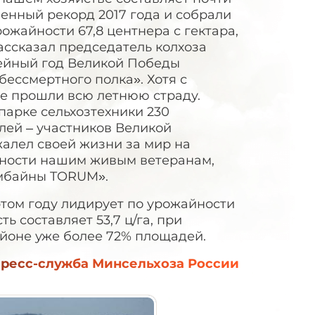
венный рекорд 2017 года и собрали
ожайности 67,8 центнера с гектара,
рассказал председатель колхоза
лейный год Великой Победы
бессмертного полка». Хотя с
е прошли всю летнюю страду.
парке сельхозтехники 230
елей – участников Великой
 жалел своей жизни за мир на
арности нашим живым ветеранам,
омбайны TORUM».
этом году лидирует по урожайности
ь составляет 53,7 ц/га, при
районе уже более 72% площадей.
ресс-служба Минсельхоза России