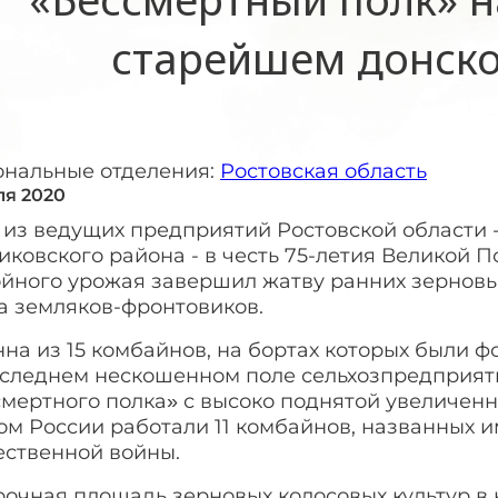
старейшем донско
ональные отделения:
Ростовская область
ля 2020
 из ведущих предприятий Ростовской области 
ковского района - в честь 75-летия Великой П
ойного урожая завершил жатву ранних зернов
а земляков-фронтовиков.
на из 15 комбайнов, на бортах которых были 
оследнем нескошенном поле сельхозпредприяти
смертного полка» с высоко поднятой увеличен
ом России работали 11 комбайнов, названных 
ественной войны.
очная площадь зерновых колосовых культур в 