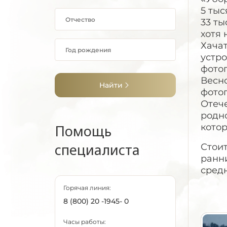
5 тыс
33 ты
хотя 
Хача
устро
фото
Весн
Найти
фотог
Отече
родно
Помощь
котор
специалиста
Стоит
ранни
средн
Горячая линия:
8 (800) 20 -1945- 0
Часы работы: