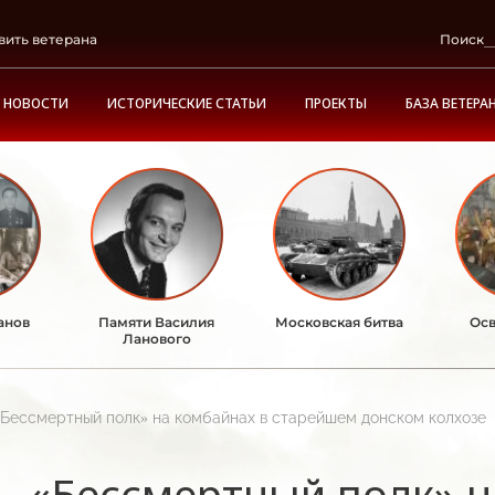
вить ветерана
Поиск
НОВОСТИ
ИСТОРИЧЕСКИЕ СТАТЬИ
ПРОЕКТЫ
БАЗА ВЕТЕРА
анов
Памяти Василия
Московская битва
Осв
Ланового
«Бессмертный полк» на комбайнах в старейшем донском колхозе
«Бессмертный полк» н