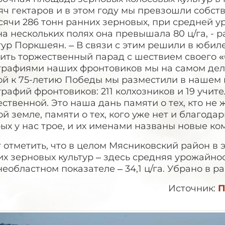
яч гектаров и в этом году мы превзошли собст
сячи 286 тонн ранних зерновых, при средней ур
на нескольких полях она превышала 80 ц/га, - 
тур Поркшеян. – В связи с этим решили в юби
ить торжественный парад с шествием своего «
графиями наших фронтовиков мы на самом дел
ой к 75-летию Победы мы разместили в нашем 
рафий фронтовиков: 211 колхозников и 19 учит
ственной. Это наша дань памяти о тех, кто не
й земле, памяти о тех, кого уже нет и благод
ых у нас трое, и их именами названы новые к
 отметить, что в целом Мясниковский район в 
х зерновых культур – здесь средняя урожайност
еобластном показателе – 34,1 ц/га. Убрано в 
Источник:
П