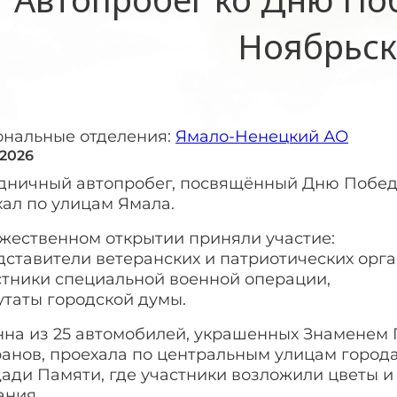
Ноябрьск
ональные отделения:
Ямало-Ненецкий АО
 2026
дничный автопробег, посвящённый Дню Победы
хал по улицам Ямала.
ржественном открытии приняли участие:
дставители ветеранских и патриотических орг
стники специальной военной операции,
утаты городской думы.
нна из 25 автомобилей, украшенных Знаменем 
ранов, проехала по центральным улицам город
ади Памяти, где участники возложили цветы и
ания.