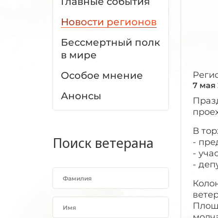
Главные события
Новости регионов
Бессмертный полк
в мире
Особое мнение
Реги
7 мая
Анонсы
Праз
прое
В то
Поиск ветерана
- пре
- уча
- деп
Коло
вете
Площ
молч