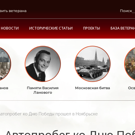
вить ветерана
Поиск
НОВОСТИ
ИСТОРИЧЕСКИЕ СТАТЬИ
ПРОЕКТЫ
БАЗА ВЕТЕРА
анов
Памяти Василия
Московская битва
Осв
Ланового
Автопробег ко Дню Победы прошел в Ноябрьске
Автопробег ко Дню По