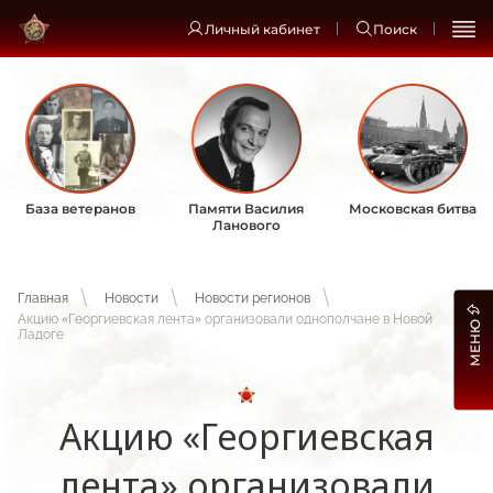
Личный кабинет
Поиск
База ветеранов
Памяти Василия
Московская битва
Ланового
Главная
Новости
Новости регионов
Акцию «Георгиевская лента» организовали однополчане в Новой
МЕНЮ
Ладоге
Акцию «Георгиевская
лента» организовали