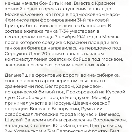
немцы начали бомбить Киев. Вместе с Красной
армией познал горечь отступления, вплоть до
Москвы. Осенью 1941 года в подмосковном Наро-
Фоминске при формировании 31-й танковой
бригады был зачислен в экипаж башнёром. В
составе экипажа танка Т-34 участвовал в
легендарном параде 7 ноября 1941 года в Москве,
после которого сразу же с Красной площади его
танковая бригада направилась на передовую под
Серпухов. День 20-летия совпал с началом
контрнаступления советских бойцов под Москвой,
закончившегося разгромом немецких войск.
Дальнейшие фронтовые дороги воина-сибиряка,
снова ставшего артиллеристом, связаны со
сражениями под Белгородом, Харьковом,
исторической битвой под Прохоровкой на Курской
дуге. Освобождал города Богодухов, Мерефу,
принимал участие в Корсунь-Шевченковской
операции. Воевал в Белоруссии, Румынии,
освобождал литовские города Каунас и Вильнюс,
Шауляй. За время войны сражался на Воронежском,
Западном, Степном, Юго-Западном, Центральном,
2-м Украинском и 3-м Белорусском фронтах. Был