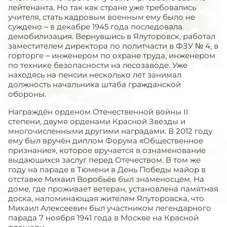
лейтенанта. Но так как стране уже требовались
учителя, стать кадровым военным ему было не
суждено – в декабре 1945 года последовала
демобилизация. Вернувшись в Ялуторовск, работал
заместителем директора по политчасти в ФЗУ № 4, в
горторге – инженером по охране труда, инженером
по технике безопасности на лесозаводе. Уже
находясь на пенсии несколько лет занимал
должность начальника штаба гражданской
обороны.
Награждён орденом Отечественной войны II
степени, двумя орденами Красной Звезды и
многочисленными другими наградами. В 2012 году
ему был вручён диплом Форума «Общественное
признание», которое вручается в ознаменование
выдающихся заслуг перед Отечеством. В том же
году на параде в Тюмени в День Победы майор в
отставке Михаил Воробьёв был знаменосцем. На
доме, где проживает ветеран, установлена памятная
доска, напоминающая жителям Ялуторовска, что
Михаил Алексеевич был участником легендарного
парада 7 ноября 1941 года в Москве на Красной