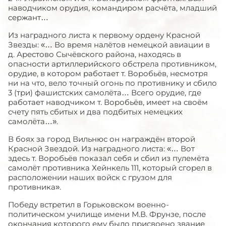
наводчиком орудия, командиром расчёта, младший
сержант…
Из наградного листа к первому ордену Красной
Звезды: «… Во время налётов немецкой авиации в
д. Арестово Сычёвского района, находясь в
опасности артиллерийского обстрела противником,
орудие, в котором работает т. Воробьёв, несмотря
ни на что, вело точный огонь по противнику и сбило
3 (три) фашистских самолёта… Всего орудие, где
работает наводчиком т. Воробьёв, имеет на своём
счету пять сбитых и два подбитых немецких
самолёта…».
В боях за город Вильнюс он награждён второй
Красной Звездой. Из наградного листа: «… Вот
здесь т. Воробьёв показал себя и сбил из пулемёта
самолёт противника Хейнкель 111, который сгорел в
расположении наших войск с грузом для
противника».
Победу встретил в Горьковском военно-
политическом училище имени М.В. Фрунзе, после
окончания которого ему было присвоено звание