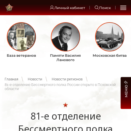
Личный кабинет
Поиск
База ветеранов
Памяти Василия
Московская битва
Ланового
Главная
Новости
Новости регионов
81-е отделение Бессмертного полка России открыто в Псковской
МЕНЮ
области
81-е отделение
Бессмертного полка