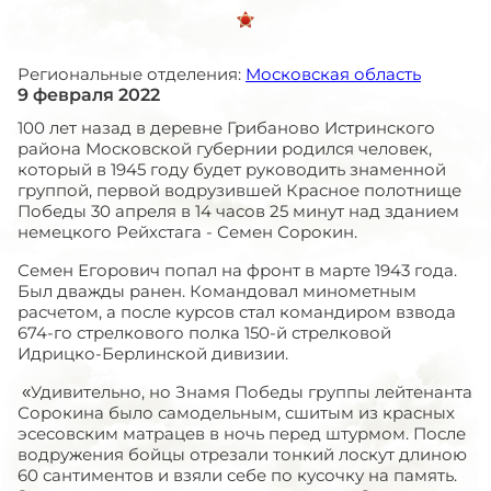
Региональные отделения:
Московская область
9 февраля 2022
100 лет назад в деревне Грибаново Истринского
района Московской губернии родился человек,
который в 1945 году будет руководить знаменной
группой, первой водрузившей Красное полотнище
Победы 30 апреля в 14 часов 25 минут над зданием
немецкого Рейхстага - Семен Сорокин.
Семен Егорович попал на фронт в марте 1943 года.
Был дважды ранен. Командовал минометным
расчетом, а после курсов стал командиром взвода
674-го стрелкового полка 150-й стрелковой
Идрицко-Берлинской дивизии.
«Удивительно, но Знамя Победы группы лейтенанта
Сорокина было самодельным, сшитым из красных
эсесовским матрацев в ночь перед штурмом. После
водружения бойцы отрезали тонкий лоскут длиною
60 сантиментов и взяли себе по кусочку на память.