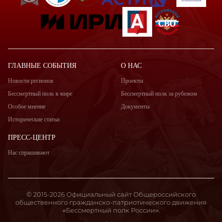
ГЛАВНЫЕ СОБЫТИЯ
О НАС
Новости регионов
Проекты
Бессмертный полк в мире
Бессмертный полк за рубежом
Особое мнение
Документы
Исторические статьи
ПРЕСС-ЦЕНТР
Нас спрашивают
© 2015-2026 Официальный сайт Общероссийского
общественного гражданско-патриотического движения
«Бессмертный полк России».