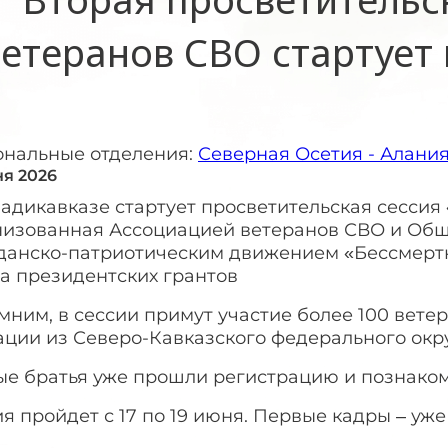
ветеранов СВО стартует
ональные отделения:
Северная Осетия - Алани
ня 2026
адикавказе стартует просветительская сессия 
низованная Ассоциацией ветеранов СВО и Об
данско-патриотическим движением «Бессмерт
а президентских грантов
ним, в сессии примут участие более 100 вете
ации из Северо-Кавказского федерального окр
ые братья уже прошли регистрацию и познаком
я пройдет с 17 по 19 июня. Первые кадры – уже