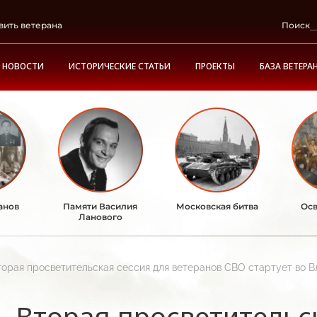
вить ветерана
Поиск
НОВОСТИ
ИСТОРИЧЕСКИЕ СТАТЬИ
ПРОЕКТЫ
БАЗА ВЕТЕРА
анов
Памяти Василия
Московская битва
Осв
Ланового
торая просветительская сессия для ветеранов СВО стартует во В
Вторая просветительс