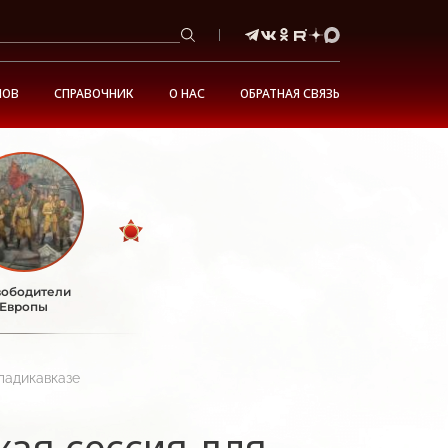
НОВ
СПРАВОЧНИК
О НАС
ОБРАТНАЯ СВЯЗЬ
ободители
Европы
ладикавказе
кая сессия для