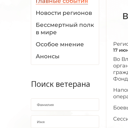
Главные события
Новости регионов
Бессмертный полк
в мире
Особое мнение
Реги
17 ию
Анонсы
Во Вл
орга
граж
Фонд
Поиск ветерана
Напом
опер
Боев
Сесси