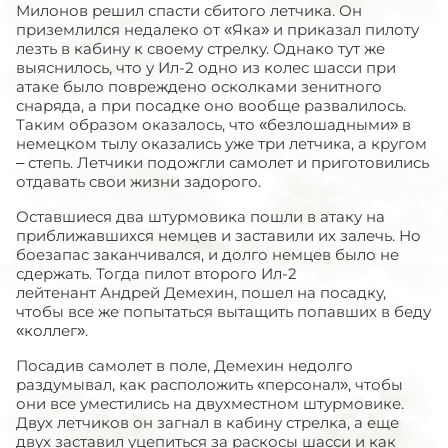
Милонов решил спасти сбитого летчика. Он
приземлился недалеко от «Яка» и приказал пилоту
лезть в кабину к своему стрелку. Однако тут же
выяснилось, что у Ил-2 одно из колес шасси при
атаке было повреждено осколками зенитного
снаряда, а при посадке оно вообще развалилось.
Таким образом оказалось, что «безлошадными» в
немецком тылу оказались уже три летчика, а кругом
– степь. Летчики подожгли самолет и приготовились
отдавать свои жизни задорого.
Оставшиеся два штурмовика пошли в атаку на
приближавшихся немцев и заставили их залечь. Но
боезапас заканчивался, и долго немцев было не
сдержать. Тогда пилот второго Ил-2
лейтенант Андрей Демехин, пошел на посадку,
чтобы все же попытаться вытащить попавших в беду
«коллег».
Посадив самолет в поле, Демехин недолго
раздумывал, как расположить «персонал», чтобы
они все уместились на двухместном штурмовике.
Двух летчиков он загнал в кабину стрелка, а еще
двух заставил уцепиться за раскосы шасси и как