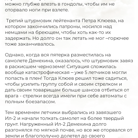
можно глубже влезть в гондолы, чтобы им не
оторвало ноги при взлете.
Третий штурмовик лейтенанта Петра Клюева, на
котором закончились патроны, носился над
немцами на бреющем, чтобы хоть как-то их
задержать. Но долго он так летать не мог –горючее
тоже заканчивалось.
Однако, когда вся пятерка разместилась на
самолете Демехина, оказалось, что штурмовик завяз
в раскисшем черноземе! Ситуация сложилась
вообще катастрофическая – уже 5 летчиков могли
попасть в плен! Тогда Клюев решил тоже садиться,
чтобы усилить группу собой и своим стрелком и
дать своим товарищам больше шансов отбиться от
врага - стрелки всегда имели при себе автоматы с
полным боезапасом.
Тем временем летчики выбрались из завязшего
Ил-2 и начали толкать самолет на более твердый
грунт. Нагруженный Ил-2 Демехина долго
разгонялся по мягкой почве, но все же оторвался от
земли и благополучно долетел до своего