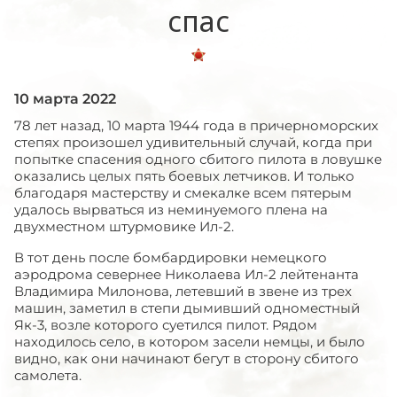
спас
10 марта 2022
78 лет назад, 10 марта 1944 года в причерноморских
степях произошел удивительный случай, когда при
попытке спасения одного сбитого пилота в ловушке
оказались целых пять боевых летчиков. И только
благодаря мастерству и смекалке всем пятерым
удалось вырваться из неминуемого плена на
двухместном штурмовике Ил-2.
В тот день после бомбардировки немецкого
аэродрома севернее Николаева Ил-2 лейтенанта
Владимира Милонова, летевший в звене из трех
машин, заметил в степи дымивший одноместный
Як-3, возле которого суетился пилот. Рядом
находилось село, в котором засели немцы, и было
видно, как они начинают бегут в сторону сбитого
самолета.