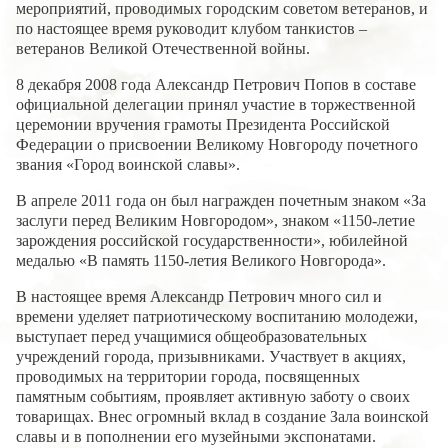
мероприятий, проводимых городским советом ветеранов, и
по настоящее время руководит клубом танкистов –
ветеранов Великой Отечественной войны.
8 декабря 2008 года Александр Петрович Попов в составе
официальной делегации принял участие в торжественной
церемонии вручения грамоты Президента Российской
Федерации о присвоении Великому Новгороду почетного
звания «Город воинской славы».
В апреле 2011 года он был награжден почетным знаком «За
заслуги перед Великим Новгородом», знаком «1150-летие
зарождения российской государственности», юбилейной
медалью «В память 1150-летия Великого Новгорода».
В настоящее время Александр Петрович много сил и
времени уделяет патриотическому воспитанию молодежи,
выступает перед учащимися общеобразовательных
учреждений города, призывниками. Участвует в акциях,
проводимых на территории города, посвященных
памятным событиям, проявляет активную заботу о своих
товарищах. Внес огромный вклад в создание Зала воинской
славы и в пополнении его музейными экспонатами.