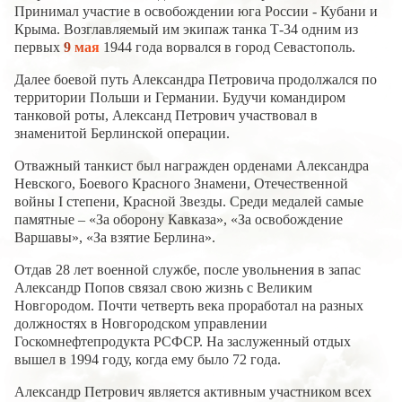
Принимал участие в освобождении юга России - Кубани и
Крыма. Возглавляемый им экипаж танка Т-34 одним из
первых
9 мая
1944 года ворвался в город Севастополь.
Далее боевой путь Александра Петровича продолжался по
территории Польши и Германии. Будучи командиром
танковой роты, Александ Петрович участвовал в
знаменитой Берлинской операции.
Отважный танкист был награжден орденами Александра
Невского, Боевого Красного Знамени, Отечественной
войны I степени, Красной Звезды. Среди медалей самые
памятные – «За оборону Кавказа», «За освобождение
Варшавы», «За взятие Берлина».
Отдав 28 лет военной службе, после увольнения в запас
Александр Попов связал свою жизнь с Великим
Новгородом. Почти четверть века проработал на разных
должностях в Новгородском управлении
Госкомнефтепродукта РСФСР. На заслуженный отдых
вышел в 1994 году, когда ему было 72 года.
Александр Петрович является активным участником всех