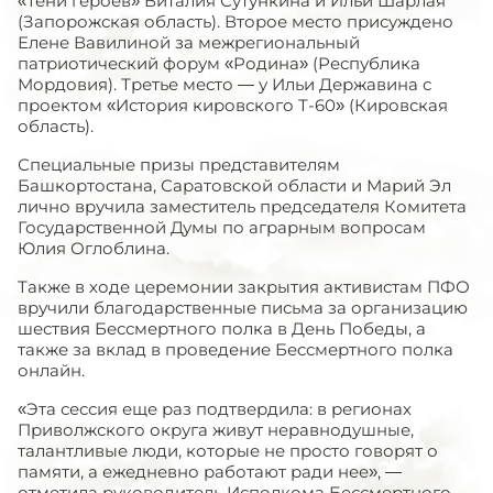
«Тени героев» Виталия Сутункина и Ильи Шарлая
(Запорожская область). Второе место присуждено
Елене Вавилиной за межрегиональный
патриотический форум «Родина» (Республика
Мордовия). Третье место — у Ильи Державина с
проектом «История кировского Т-60» (Кировская
область).
Специальные призы представителям
Башкортостана, Саратовской области и Марий Эл
лично вручила заместитель председателя Комитета
Государственной Думы по аграрным вопросам
Юлия Оглоблина.
Также в ходе церемонии закрытия активистам ПФО
вручили благодарственные письма за организацию
шествия Бессмертного полка в День Победы, а
также за вклад в проведение Бессмертного полка
онлайн.
«Эта сессия еще раз подтвердила: в регионах
Приволжского округа живут неравнодушные,
талантливые люди, которые не просто говорят о
памяти, а ежедневно работают ради нее», —
отметила руководитель Исполкома Бессмертного