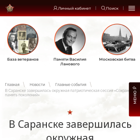
Личный кабинет
Поиск
База ветеранов
Памяти Василия
Московская битва
Ланового
Главная
Новости
Главные события
В Саранске завершилась окружная патриотическая сессия «Сохраняя
МЕНЮ
память поколений»
В Саранске завершилась
окружная