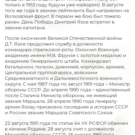
только в 1953 году, будучи уже майором). В августе
того же года в звании лейтенанта был направлен на
Волховский фронт. В первом же бою был тяжело
ранен. День Победы Дмитрий Язов встретил в
звании капитана.
После окончания Великой Отечественной войны
Д.Т. Язов продолжил службу в должности
командира стрелковой роты. Окончил Военную
академию имени М.В. Фрунзе с золотой медалью и
академию Генерального штаба. Командовал
батальоном, полком, дивизией, корпусом, армией,
Центральной группой войск, войсками
Среднеазиатского и Дальневосточного военного
округа. С мая 1987 года по август 1991 года – Министр
обороны СССР. До апреля 1990 года – единственный
после Сталина Министр обороны, не имеющий
звания Маршала. 28 апреля 1990 года генералу
армии Язову присвоено последнее в истории СССР
и России звание Маршала Советского Союза.
22 августа 1991 года по статье 64 УК РСФСР обвинен
в измене Родине. 28 августа снят с должности
Министра обороны СССР. 26 января 1993 года