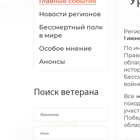
Главные события
Новости регионов
Бессмертный полк
Реги
в мире
1 июн
Особое мнение
По и
Прав
Анонсы
облас
истор
Бесс
войне
Поиск ветерана
Все ж
похо
учас
Побе
облас