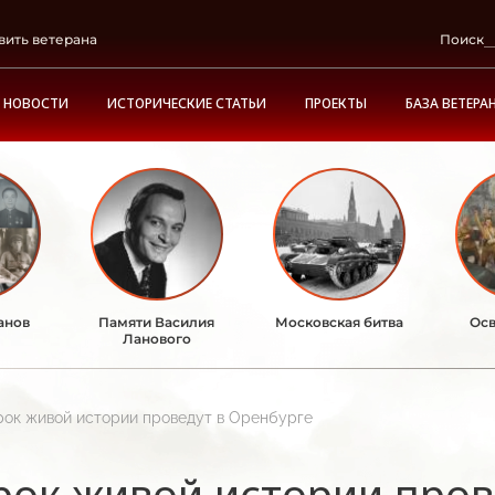
вить ветерана
Поиск
НОВОСТИ
ИСТОРИЧЕСКИЕ СТАТЬИ
ПРОЕКТЫ
БАЗА ВЕТЕРА
анов
Памяти Василия
Московская битва
Осв
Ланового
рок живой истории проведут в Оренбурге
рок живой истории пров