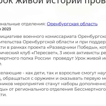
ональные отделения:
Оренбургская область
я 2023
нициативе военного комиссариата Оренбургско
ительства Оренбургской области и при подд
ти в рамках проекта «Разведчики Победы», ко
ический клуб «Пересвет», 3 июня активисты р
мертного полка России проведут Урок живой и
.
елающие - как дети, так и взрослые смогут науч
д, обращаться с оружием и оказывать первую 
тников мероприятия станут наборы дополненн
ды» от регионального отделения Бессмертного
ти.