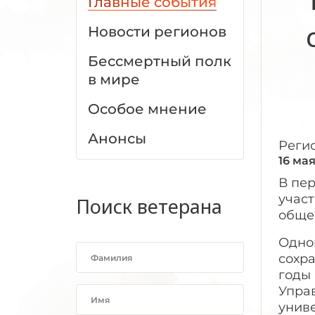
Главные события
Новости регионов
Бессмертный полк
в мире
Особое мнение
Анонсы
Реги
16 ма
В пе
учас
Поиск ветерана
обще
Одно
сохра
годы
Упра
униве