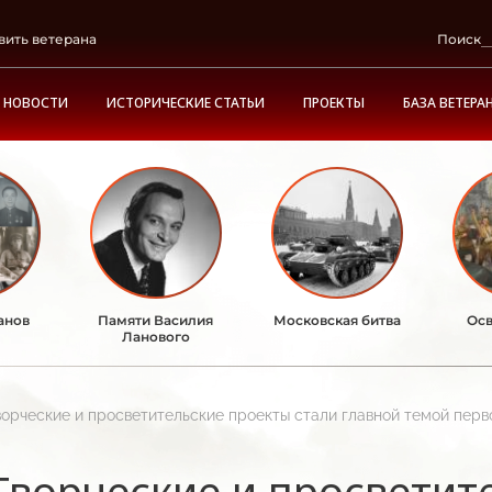
вить ветерана
Поиск
НОВОСТИ
ИСТОРИЧЕСКИЕ СТАТЬИ
ПРОЕКТЫ
БАЗА ВЕТЕРА
анов
Памяти Василия
Московская битва
Осв
Ланового
ворческие и просветительские проекты стали главной темой перв
Творческие и просветит