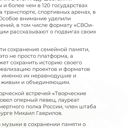
и более чем в 120 государствах
а транспорте, спортивных аренах, в
 Особое внимание уделили
ний, в том числе формату «СВОи-
ции рассказывают о подвигах своих
ти сохранения семейной памяти,
это не просто платформа, а
жет сохранить историю своего
 реализацию проектов и форматов
то именно их неравнодушие и
у живым и объединяющим.
орческой встречей «Творческие
овел оперный певец, лауреат
мертного полка России, член штаба
урге Михаил Гаврилов.
и музыки в сохранении памяти о