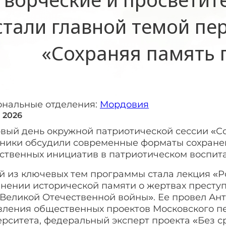
стали главной темой пе
«Сохраняя память 
ональные отделения:
Мордовия
я 2026
рвый день окружной патриотической сессии «С
тники обсудили современные форматы сохранен
ственных инициатив в патриотическом воспит
й из ключевых тем программы стала лекция «Р
нении исторической памяти о жертвах преступ
 Великой Отечественной войны». Ее провел Ан
вления общественных проектов Московского пе
рситета, федеральный эксперт проекта «Без с