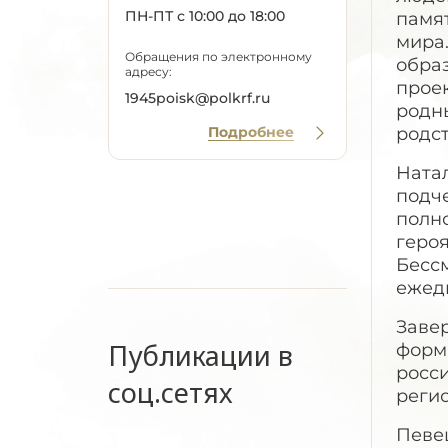
ПН-ПТ с 10:00 до 18:00
памят
мира.
Обращения по электронному
обра
адресу:
прое
1945poisk@polkrf.ru
родн
Подробнее
родс
Ната
подче
полн
геро
Бессм
ежед
Заве
Публикации в
форма
росси
соц.сетях
реги
Певец