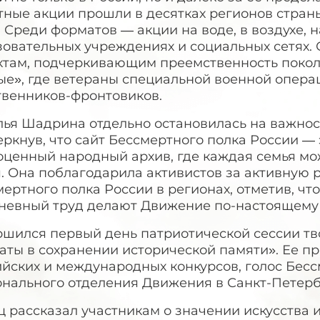
ные акции прошли в десятках регионов страны 
 Среди форматов — акции на воде, в воздухе, н
зовательных учреждениях и социальных сетях.
ктам, подчеркивающим преемственность поколе
ые», где ветераны специальной военной опера
твенников-фронтовиков.
лья Шадрина отдельно остановилась на важнос
ркнув, что сайт Бессмертного полка России — 
оценный народный архив, где каждая семья мо
я. Она поблагодарила активистов за активную
ертного полка России в регионах, отметив, ч
невный труд делают Движение по-настоящем
ршился первый день патриотической сессии тв
ты в сохранении исторической памяти». Ее пр
йских и международных конкурсов, голос Бесс
онального отделения Движения в Санкт-Петерб
 рассказал участникам о значении искусства 