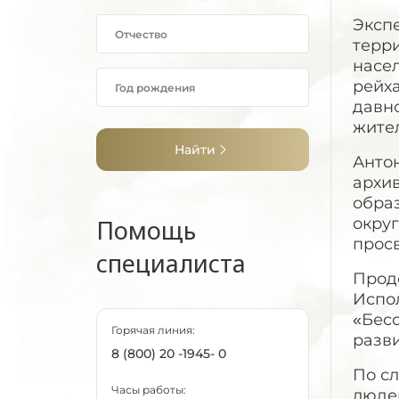
Эксп
терри
насе
рейха
давн
жите
Найти
Анто
архив
обра
Помощь
округ
просв
специалиста
Прод
Испо
«Бесс
Горячая линия:
разви
8 (800) 20 -1945- 0
По с
Часы работы:
людей