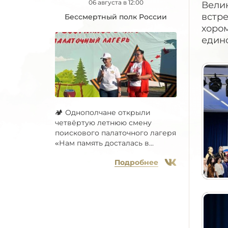
06 августа в 12:00
Вели
встр
Бессмертный полк России
хором
единс
🏕 Однополчане открыли
четвёртую летнюю смену
поискового палаточного лагеря
«Нам память досталась в...
Подробнее