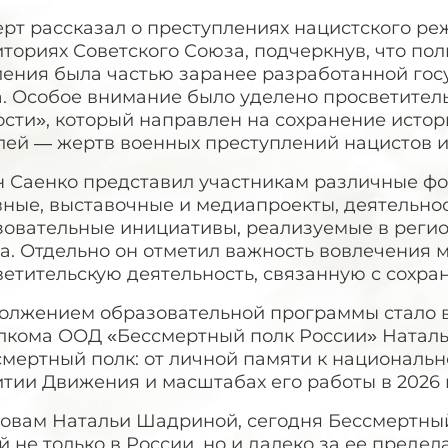
ерт рассказал о преступлениях нацистского р
ториях Советского Союза, подчеркнув, что по
ления была частью заранее разработанной гос
. Особое внимание было уделено просветитель
ости», который направлен на сохранение исто
лей — жертв военных преступлений нацистов и
н Саенко представил участникам различные фо
ные, выставочные и медиапроекты, деятельнос
зовательные инициативы, реализуемые в реги
а. Отдельно он отметил важность вовлечения 
етительскую деятельность, связанную с сохра
олжением образовательной программы стало 
лкома ООД «Бессмертный полк России» Наталь
мертный полк: от личной памяти к национальн
тии Движения и масштабах его работы в 2026 
ловам Натальи Шадриной, сегодня Бессмертны
 не только в России, но и далеко за ее предел