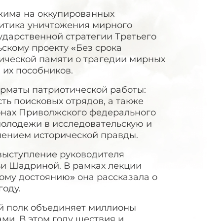
ежима на оккупированных
литика уничтожения мирного
ударственной стратегии Третьего
скому проекту «Без срока
рической памяти о трагедии мирных
 их пособников.
рматы патриотической работы:
ть поисковых отрядов, а также
онах Приволжского федерального
молодежи в исследовательскую и
нением исторической правды.
выступление руководителя
и Шадриной. В рамках лекции
ому достоянию» она рассказала о
году.
й полк объединяет миллионы
ами. В этом году шествия и