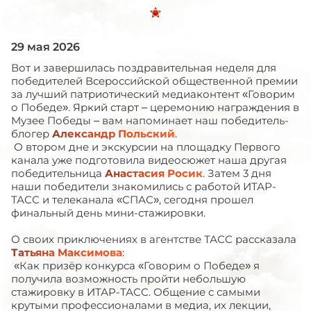
29 мая 2026
Вот и завершилась поздравительная неделя для
победителей Всероссийской общественной премии
за лучший патриотический медиаконтент «Говорим
о Победе». Яркий старт – церемонию награждения в
Музее Победы – вам напоминает наш победитель-
блогер
Александр Польский
.
О втором дне и экскурсии на площадку Первого
канала уже подготовила видеосюжет наша другая
победительница
Анастасия Росик
. Затем 3 дня
наши победители знакомились с работой ИТАР-
ТАСС и телеканала «СПАС», сегодня прошел
финальный день мини-стажировки.
О своих приключениях в агентстве ТАСС рассказала
Татьяна Максимова
:
«Как призёр конкурса «Говорим о Победе» я
получила возможность пройти небольшую
стажировку в ИТАР-ТАСС. Общение с самыми
крутыми профессионалами в медиа, их лекции,