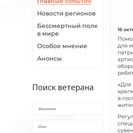
Главные события
Новости регионов
Бессмертный полк
16 ок
в мире
Помо
Особое мнение
для м
патри
Анонсы
арти
обор
ребя
«Для 
Поиск ветерана
креп
в го
жите
Регул
спец
сувен