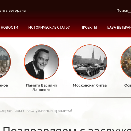
вить ветерана
Поиск
НОВОСТИ
ИСТОРИЧЕСКИЕ СТАТЬИ
ПРОЕКТЫ
БАЗА ВЕТЕРА
анов
Памяти Василия
Московская битва
Осв
Ланового
оздравляем с заслуженной премией!
Поздравляем с заслуж