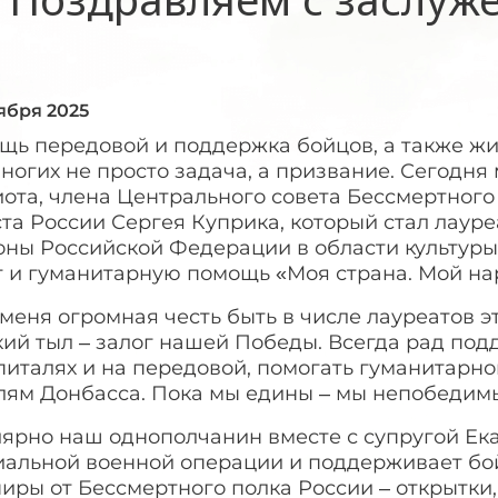
тября 2025
щь передовой и поддержка бойцов, а также ж
ногих не просто задача, а призвание. Сегодн
ота, члена Центрального совета Бессмертного
ста России Сергея Куприка, который стал лау
оны Российской Федерации в области культуры
т и гуманитарную помощь «Моя страна. Мой на
меня огромная честь быть в числе лауреатов э
кий тыл – залог нашей Победы. Всегда рад по
спиталях и на передовой, помогать гуманитар
лям Донбасса. Пока мы едины – мы непобедимы
ярно наш однополчанин вместе с супругой Ека
иальной военной операции и поддерживает бой
иры от Бессмертного полка России – открытки