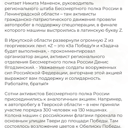
считает Никита Маненок, руководитель
регионального штаба Бессмертного полка России в
Ленинградской области – там активисты
гражданско-патриотического движения провели
автопробег в поддержку спецоперации, в финале
которого машины выстроились в латинскую букву Z.
В Иркутской области развернули огромную Z из
георгиевских лент. «Z – это «За Победу!» и «Задача
будет выполнена», - прокомментировал
организатор акции, активист регионального
отделения Бессмертного полка России Денис
Ягодзинский. - Уважаемые солдаты вооруженных
сил Российской Федерации, ангорчане этой акцией
выражают вам поддержку и солидарность.
Работайте, братья!»
Сотни активистов Бессмертного полка России
присоединились к аналогичным акциям. Например,
к автопробегу в Тверской области – в нем приняли
участие порядка 300 человек на 130 машинах.
Колона машин с российскими флагами проехала по
основным улицам Твери до площади Победы. Там
состоялось возложение цветов к Обелиску Победы.