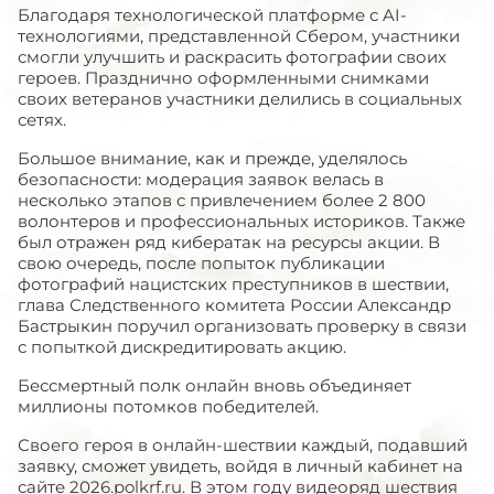
Благодаря технологической платформе с AI-
технологиями, представленной Сбером, участники
смогли улучшить и раскрасить фотографии своих
героев. Празднично оформленными снимками
своих ветеранов участники делились в социальных
сетях.
Большое внимание, как и прежде, уделялось
безопасности: модерация заявок велась в
несколько этапов с привлечением более 2 800
волонтеров и профессиональных историков. Также
был отражен ряд кибератак на ресурсы акции. В
свою очередь, после попыток публикации
фотографий нацистских преступников в шествии,
глава Следственного комитета России Александр
Бастрыкин поручил организовать проверку в связи
с попыткой дискредитировать акцию.
Бессмертный полк онлайн вновь объединяет
миллионы потомков победителей.
Своего героя в онлайн-шествии каждый, подавший
заявку, сможет увидеть, войдя в личный кабинет на
сайте 2026.polkrf.ru. В этом году видеоряд шествия