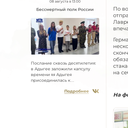
08 августа в 13:00
По в
Бессмертный полк России
отпр
Лавр
впеча
Герма
неско
сконч
обяза
Послание сквозь десятилетия:
стака
в Адыгее заложили капсулу
на с
времени 📜 Адыгея
присоединилась к
Всероссийской...
Подробнее
На ф