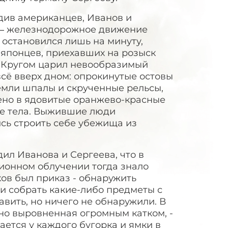
едив американцев, Иванов и
л – железнодорожное движение
 остановился лишь на минуту,
 японцев, приехавших на розыск
- Кругом царил невообразимый
всё вверх дном: опрокинутые остовы
емли шпалы и скрученные рельсы,
ено в ядовитые оранжево-красные
ые тела. Выжившие люди
сь строить себе убежища из
ил Иванова и Сергеева, что в
ционном облучении тогда знало
ков был приказ - обнаружить
 и собрать какие-либо предметы с
авить, но ничего не обнаружили. В
вно выровненная огромным катком, -
ется у каждого бугорка и ямки в