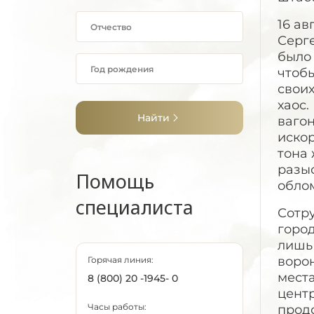
16 ав
Серг
было 
чтобы
свои
хаос.
Найти
ваго
иско
тона
разыс
Помощь
обло
специалиста
Сотр
город
лишь 
ворон
Горячая линия:
места
8 (800) 20 -1945- 0
центр
Часы работы:
продо