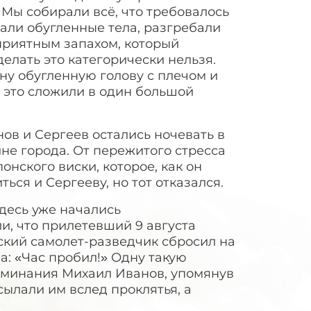
Мы собирали всё, что требовалось
вали обугленные тела, разгребали
приятным запахом, который
делать это категорически нельзя.
ну обугленную голову с плечом и
ё это сложили в один большой
нов и Сергеев остались ночевать в
не города. От пережитого стресса
нского виски, которое, как он
ься и Сергееву, но тот отказался.
десь уже начались
и, что прилетевший 9 августа
ский самолет-разведчик сбросил на
а: «Час пробил!» Одну такую
поминания Михаил Иванов, упомянув
сылали им вслед проклятья, а