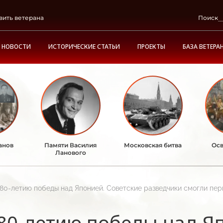
вить ветерана
Поиск
НОВОСТИ
ИСТОРИЧЕСКИЕ СТАТЬИ
ПРОЕКТЫ
БАЗА ВЕТЕРА
анов
Памяти Василия
Московская битва
Осв
Ланового
 80-летию победы над Японией. Советские разведчики смогли пер
80-летию победы над Я