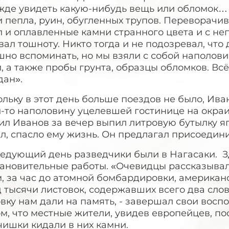
жде увидеть какую-нибудь вещь или обломок… 
 пепла, руин, обугленных трупов. Переворачи
 и оплавленные камни странного цвета и с не
ал тошноту. Никто тогда и не подозревал, что 
но вспоминать, но мы взяли с собой наполови
, а также пробы грунта, образцы обломков. Вс
дан».
льку в этот день больше поездов не было, Ива
-то наполовину уцелевшей гостинице на окраи
л Иванов за вечер выпил литровую бутылку япо
л, спасло ему жизнь. Он предлагал присоединит
ледующий день разведчики были в Нагасаки. З
тановительные работы. «Очевидцы рассказывал
, за час до атомной бомбардировки, американ
 тысячи листовок, содержавших всего два слов
вку нам дали на память, - завершал свои вос
ом, что местные жители, увидев европейцев, по
чишки кидали в них камни.