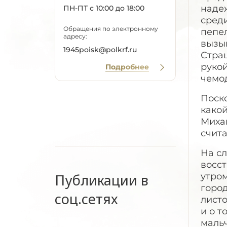
наде
ПН-ПТ с 10:00 до 18:00
среди
Обращения по электронному
пепел
адресу:
вызыв
1945poisk@polkrf.ru
Страш
рукой
Подробнее
чемо
Поско
какой
Михаи
счита
На с
восс
Публикации в
утром
город
соц.сетях
листо
и о т
маль