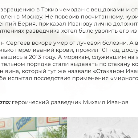
озвращению в Токио чемодан с вещдоками и о
авлен в Москву. Не поверив прочитанному, ку
ентий Берия, приказал Иванову лично доложит
тлениях разведчика хотел было уволить его из
н Сергеев вскоре умер от лучевой болезни. А
лько переливаний крови, прожил 101 год, дос
авшись в 2013 году. А морякам, служившим на 
тельном порядке стали выдавать по стакану к
н вина, который тут же назвали «Стаканом Ива
ебе испытал последствия применения «мирного
ото:
героический разведчик Михаил Иванов