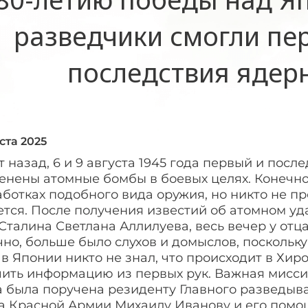
разведчики смогли пе
последствия ядер
ста 2025
т назад, 6 и 9 августа 1945 года первый и пос
енены атомные бомбы в боевых целях. Конечно
ботках подобного вида оружия, но никто не п
тся. После получения известий об атомном уд
Сталина Светлана Аллилуева, весь вечер у отца
но, больше было слухов и домыслов, поскольку 
в Японии никто не знал, что происходит в Хи
чить информацию из первых рук. Важная мисси
а была поручена резиденту Главного разведыв
а Красной Армии Михаилу Иванову и его помощ