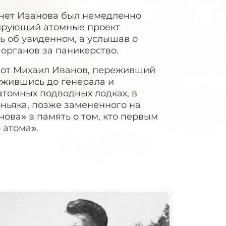
тчет Иванова был немедленно
рирующий атомные проект
ь об увиденном, а услышав о
 органов за паникерство.
 вот Михаил Иванов, переживший
лужившись до генерала и
атомных подводных лодках, в
оньяка, позже замененного на
нова» в память о том, кто первым
 атома».