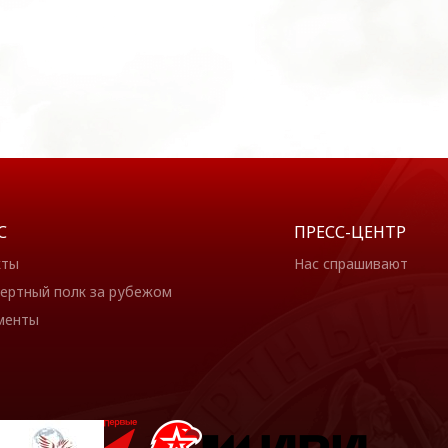
С
ПРЕСС-ЦЕНТР
кты
Нас спрашивают
ертный полк за рубежом
менты