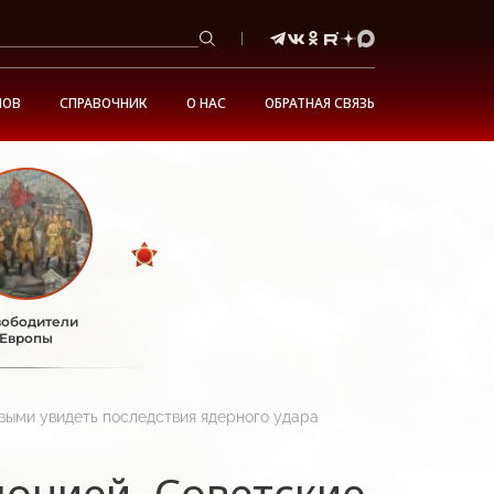
НОВ
СПРАВОЧНИК
О НАС
ОБРАТНАЯ СВЯЗЬ
ободители
Европы
выми увидеть последствия ядерного удара
понией. Советские