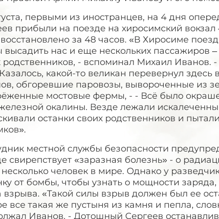
густа, первыми из иностранцев, на 4 дня опер
еев прибыли на поезде на хиросимский вокза
восстановлено за 48 часов. «В Хиросиме поезд
 высадить нас и еще нескольких пассажиров –
х родственников, - вспоминал Михаил Иванов. 
 Казалось, какой-то великан перевернул здесь 
нов, обгоревшие паровозы, вывороченные из з
рёженные мостовые фермы, - - Всё было окраш
 железной окалины. Везде лежали искалеченн
кивали останки своих родственников и пытали
мков».
удник местной службы безопасности предупред
е свирепствует «заразная болезнь» - о радиа
несколько человек в мире. Однако у разведчи
ку от бомбы, чтобы узнать о мощности заряда,
 взрыва. «Такой силы взрыв должен был ее ост
е все такая же пустыня из камня и пепла, сло
лжал Иванов. - Дотошный Сергеев останавлива