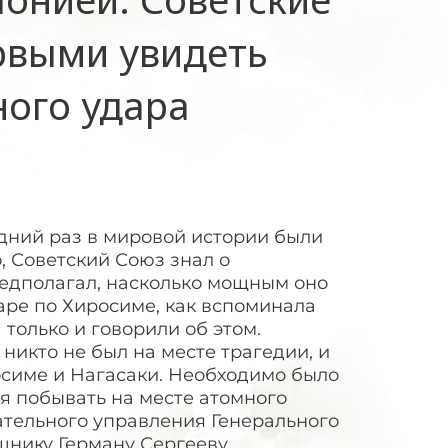
рвыми увидеть
ного удара
ледний раз в мировой истории были
, Советский Союз знал о
редполагал, насколько мощным оно
аре по Хиросиме, как вспоминала
 только и говорили об этом.
никто не был на месте трагедии, и
росиме и Нагасаки. Необходимо было
я побывать на месте атомного
ательного управления Генерального
нику Герману Сергееву.