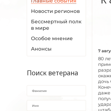
Главные события
Новости регионов
Бессмертный полк
в мире
Особое мнение
Анонсы
7 авгу
80 ле
прим
разра
Поиск ветерана
окаже
дочь 
Конеч
даже 
полу
удар
штаб