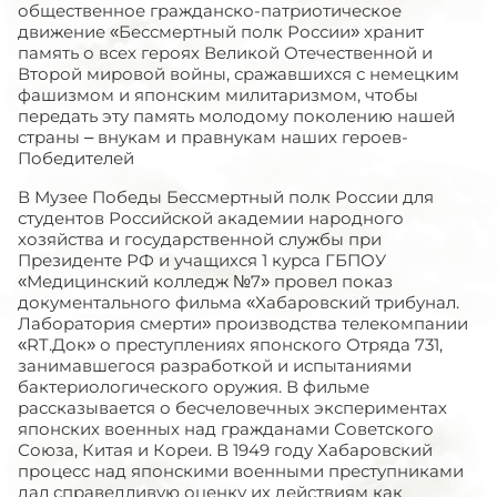
общественное гражданско-патриотическое
движение «Бессмертный полк России» хранит
память о всех героях Великой Отечественной и
Второй мировой войны, сражавшихся с немецким
фашизмом и японским милитаризмом, чтобы
передать эту память молодому поколению нашей
страны – внукам и правнукам наших героев-
Победителей
В Музее Победы Бессмертный полк России для
студентов Российской академии народного
хозяйства и государственной службы при
Президенте РФ и учащихся 1 курса ГБПОУ
«Медицинский колледж №7» провел показ
документального фильма «Хабаровский трибунал.
Лаборатория смерти» производства телекомпании
«
RT
.Док» о преступлениях японского Отряда 731,
занимавшегося разработкой и испытаниями
бактериологического оружия. В фильме
рассказывается о бесчеловечных экспериментах
японских военных над гражданами Советского
Союза, Китая и Кореи. В 1949 году Хабаровский
процесс над японскими военными преступниками
дал справедливую оценку их действиям как