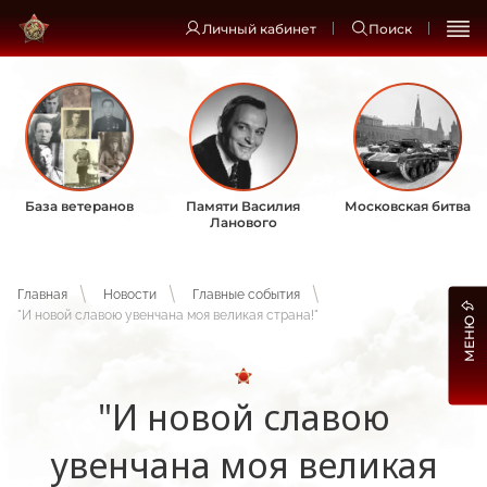
Личный кабинет
Поиск
База ветеранов
Памяти Василия
Московская битва
Ланового
Главная
Новости
Главные события
"И новой славою увенчана моя великая страна!"
МЕНЮ
"И новой славою
увенчана моя великая