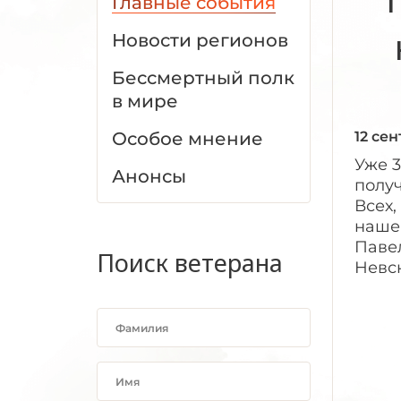
Главные события
Новости регионов
Бессмертный полк
в мире
Особое мнение
12 се
Уже 
Анонсы
получ
Всех,
наше
Паве
Поиск ветерана
Невск