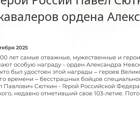
кавалеров ордена Алек
нтября 2025
300 лет самые отважные, мужественные и геро
ают особую награду - орден Александра Невск
 кто был удостоен этой награды – героев Вели
го времени – бесстрашных бойцов специально
л Павлович Сюткин - Герой Российской Федера
ого, недавно отметивший свое 103-летие. Пото