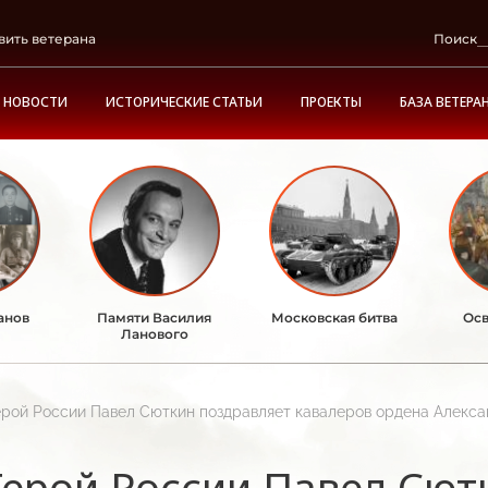
вить ветерана
Поиск
НОВОСТИ
ИСТОРИЧЕСКИЕ СТАТЬИ
ПРОЕКТЫ
БАЗА ВЕТЕРА
анов
Памяти Василия
Московская битва
Осв
Ланового
ерой России Павел Сюткин поздравляет кавалеров ордена Алекса
Герой России Павел Сют