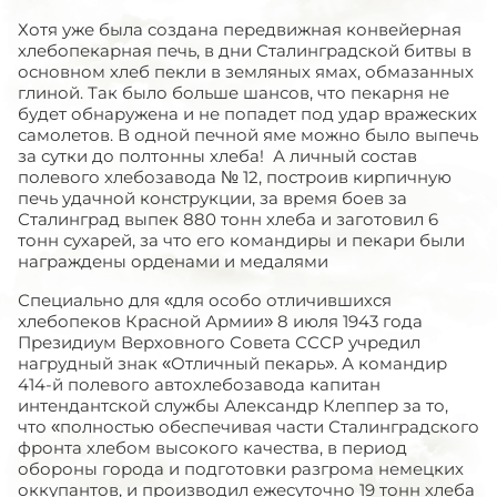
Хотя уже была создана передвижная конвейерная
хлебопекарная печь, в дни Сталинградской битвы в
основном хлеб пекли в земляных ямах, обмазанных
глиной. Так было больше шансов, что пекарня не
будет обнаружена и не попадет под удар вражеских
самолетов. В одной печной яме можно было выпечь
за сутки до полтонны хлеба! А личный состав
полевого хлебозавода № 12, построив кирпичную
печь удачной конструкции, за время боев за
Сталинград выпек 880 тонн хлеба и заготовил 6
тонн сухарей, за что его командиры и пекари были
награждены орденами и медалями
Специально для «для особо отличившихся
хлебопеков Красной Армии» 8 июля 1943 года
Президиум Верховного Совета СССР учредил
нагрудный знак «Отличный пекарь». А командир
414-й полевого автохлебозавода капитан
интендантской службы Александр Клеппер за то,
что «полностью обеспечивая части Сталинградского
фронта хлебом высокого качества, в период
обороны города и подготовки разгрома немецких
оккупантов, и производил ежесуточно 19 тонн хлеба