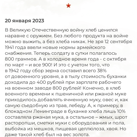
20 января 2023
В Великую Отечественную войну хлеб ценился
наравне с оружием. Без любого продукта на войне
можно выжить, а без хлеба никак. Не зря 12 сентября
1941 года ввели новые нормы армейского
снабжения. Теперь солдату в сутки полагалось
800 граммов. А в холодное время года - с октября
по март – и все 900! И это с учетом того, что
в 1942 году сбор зерна составил всего 38%
от довоенного уровня, а в тылу стоимость буханки
доходила до 400 рублей при зарплате рабочего
на военном заводе 800 рублей! Конечно, в хлеб
военного времени к пшеничной или ржаной муке
приходилось добавлять ячменную муку, овес и, как
самую съедобную из трав, лебеду. А, к примеру, в
блокадном Ленинграде в буханке хлеба лишь 10%
составляла ржаная мука, а остальное – жмых, шрот
расторопши, сметки муки с оборудования и пола,
выбойка из мешков, пищевая целлюлоза, хвоя. Но
даже такой хлеб был на вес золота.