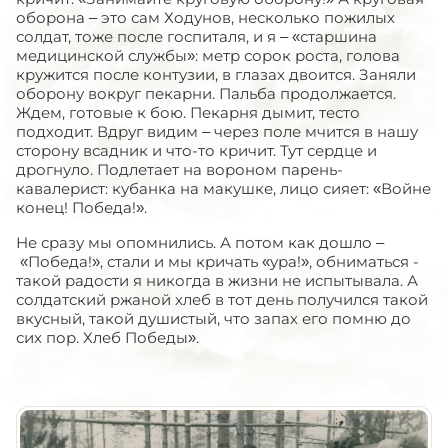
оборона – это сам Ходунов, несколько пожилых
солдат, тоже после госпиталя, и я – «старшина
медицинской службы»: метр сорок роста, голова
кружится после контузии, в глазах двоится. Заняли
оборону вокруг пекарни. Пальба продолжается.
Ждем, готовые к бою. Пекарня дымит, тесто
подходит. Вдруг видим – через поле мчится в нашу
сторону всадник и что-то кричит. Тут сердце и
дрогнуло. Подлетает на вороном парень-
кавалерист: кубанка на макушке, лицо сияет: «Войне
конец! Победа!».
Не сразу мы опомнились. А потом как дошло –
«Победа!», стали и мы кричать «ура!», обниматься -
такой радости я никогда в жизни не испытывала. А
солдатский ржаной хлеб в тот день получился такой
вкусный, такой душистый, что запах его помню до
сих пор. Хлеб Победы».