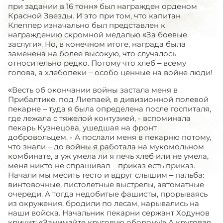
при задании в 16 тонн» был награжден орденом
Красной Звезды. И это при том, что капитан
Клеппер изначально был представлен к
награждению скромной медалью «За боевые
заслуги». Но, в конечном итоге, награда была
заменена на более высокую, что случалось
относительно редко. Потому что хлеб – всему
голова, а хлебопеки – особо ценные на войне люди!
«Весть об окончании войны застала меня в
Прибалтике, под Лиепаей, в дивизионной полевой
пекарне – туда я была определена после госпиталя,
где лежала с тяжелой контузией, - вспоминала
пекарь Кузнецова, ушедшая на фронт
добровольцем. - А послали меня в пекарню потому,
что знали – до войны я работала на мукомольном
комбинате, а уж умела ли я печь хлеб или не умела,
меня никто не спрашивал – приказ есть приказ.
Начали мы месить тесто и вдруг слышим – пальба:
винтовочные, пистолетные выстрелы, автоматные
очереди. А тогда недобитые фашисты, прорываясь
из окружения, бродили по лесам, нарывались на
наши войска. Начальник пекарни сержант Ходунов
кричит: «Занимайте круговую оборону!» А круговая