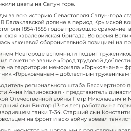
жили цветы на Сапун горе.
ды за всю историю Севастополя Сапун-гора ст
 В Балаклавской долине в период Крымской во
тополя 1854-1855 годов произошло сражение, 
анская кавалерийская бригада. Во время Вели
лась ключевой оборонительной позицией на по
жнем Новгороде вспомнили подвиг тружеников 
ил почетное звание «Город трудовой доблести
ле на территории мемориала «Горьковчане – ф
тник «Горьковчанам – доблестным труженикам 
водитель регионального штаба Бессмертного п
ти Анна Малиновская - представитель династи
кой Отечественной войны Петр Николаевич и 
адший сын Виктор (13-ти лет) работали на гор
водившем танки Т-34. Старший сын Константин
вольцем на фронт и всю войну воевал танкист
дня, несмотря на мороз, мы с родителями воз