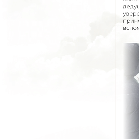
дедуш
увере
прино
вспом