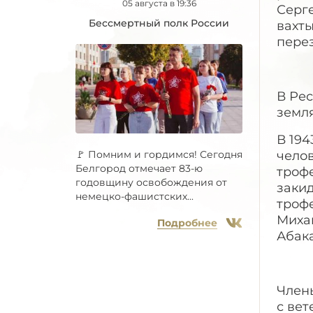
05 августа в 19:36
Серге
Бессмертный полк России
вахты
пере
В Рес
земл
В 194
челов
🚩 Помним и гордимся! Сегодня
Белгород отмечает 83-ю
троф
годовщину освобождения от
закид
немецко-фашистских...
троф
Михаи
Подробнее
Абак
Член
с ве