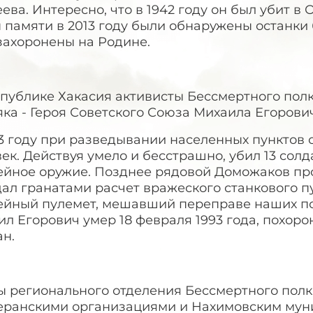
ева. Интересно, что в 1942 году он был убит в
 памяти в 2013 году были обнаружены останки
захоронены на Родине.
публике Хакасия активисты Бессмертного полк
яка - Героя Советского Союза Михаила Егорови
3 году при разведывании населенных пунктов о
ек. Действуя умело и бесстрашно, убил 13 солда
ейное оружие. Позднее рядовой Доможаков про
ал гранатами расчет вражеского станкового пу
ейный пулемет, мешавший переправе наших по
л Егорович умер 18 февраля 1993 года, похоро
ан.
ы регионального отделения Бессмертного полк
теранскими организациями и Нахимовским му