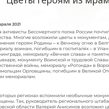
враля 2021
а активисты Бессмертного полка России почти
ества. Многие возложили цветы к монументам,
нения героям Родины – к Вечному огню в Белг
иалу воинам, погибшим в госпиталях – в Улан-
нинграде, мемориалу «Вечная слава» и памятн
ывкаре, монументу Воинской и трудовой Славы
ественной войны, мемориалу «Ротонда» в Воро
омольцам Орловщины, погибшим в Великой От
им мемориалам.
которых регионах вспомнили необычные монум
щены. Так, руководитель регионального штаба
овской области Валерий Анисимов возложил цв