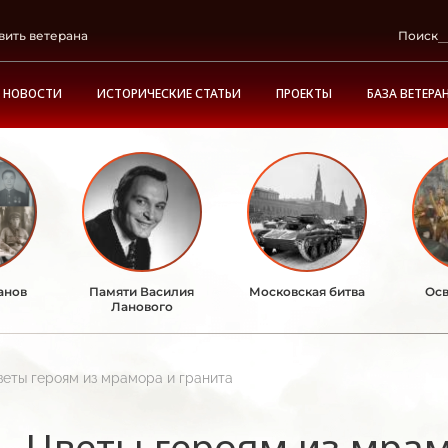
вить ветерана
Поиск
НОВОСТИ
ИСТОРИЧЕСКИЕ СТАТЬИ
ПРОЕКТЫ
БАЗА ВЕТЕРА
анов
Памяти Василия
Московская битва
Осв
Ланового
веты героям из мрамора и гранита
Цветы героям из мрам