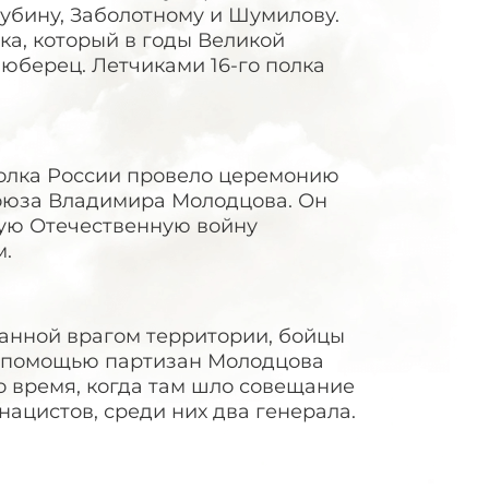
лубину, Заболотному и Шумилову.
ка, который в годы Великой
юберец. Летчиками 16-го полка
полка России провело церемонию
Союза Владимира Молодцова. Он
икую Отечественную войну
м.
ванной врагом территории, бойцы
С помощью партизан Молодцова
о время, когда там шло совещание
ацистов, среди них два генерала.