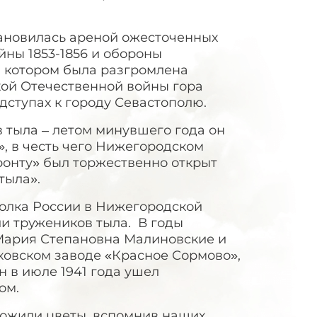
ановилась ареной ожесточенных
йны 1853-1856 и обороны
в котором была разгромлена
кой Отечественной войны гора
дступах к городу Севастополю.
тыла – летом минувшего года он
», в честь чего Нижегородском
ронту» был торжественно открыт
тыла».
олка России в Нижегородской
и тружеников тыла. В годы
Мария Степановна Малиновские и
ьковском заводе «Красное Сормово»,
 в июле 1941 года ушел
ом.
ложили цветы, вспомнив наших