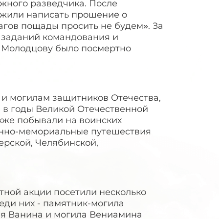
ажного разведчика. После
жили написать прошение о
агов пощады просить не будем». За
 заданий командования и
у Молодцову было посмертно
 и могилам защитников Отечества,
 в годы Великой Отечественной
кже побывали на воинских
венно-мемориальные путешествия
ерской, Челябинской,
тной акции посетили несколько
еди них - памятник-могила
ая Ванина и могила Вениамина