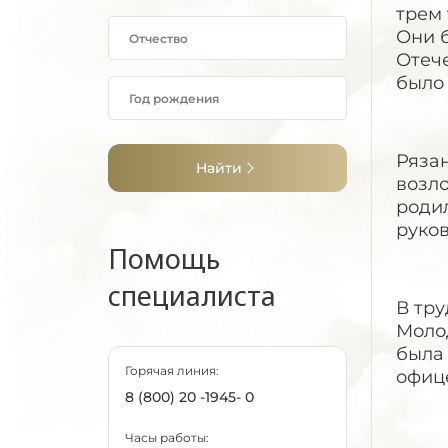
трем 
Они б
Отеч
было 
Ряза
Найти
возл
родил
руко
Помощь
специалиста
В тру
Моло
была 
Горячая линия:
офиц
8 (800) 20 -1945- 0
Часы работы: