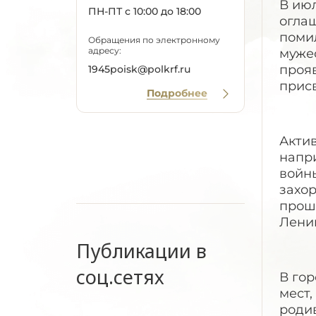
В июл
ПН-ПТ с 10:00 до 18:00
огла
помил
Обращения по электронному
адресу:
муже
проя
1945poisk@polkrf.ru
присв
Подробнее
Акти
напр
войн
захо
прошл
Ленин
Публикации в
соц.сетях
В гор
мест,
роди