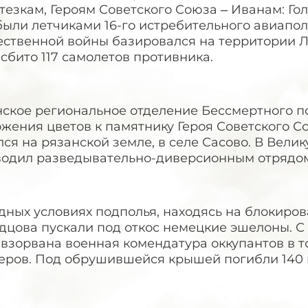
тезкам, Героям Советского Союза – Иванам: Го
ыли летчиками 16-го истребительного авиапол
ественной войны базировался на территории Л
сбито 117 самолетов противника.
нское региональное отделение Бессмертного 
ожения цветов к памятнику Героя Советского 
ся на рязанской земле, в селе Сасово. В Вел
водил разведывательно-диверсионным отрядо
дных условиях подполья, находясь на блокиро
дцова пускали под откос немецкие эшелоны. 
взорвана военная комендатура оккупантов в т
еров. Под обрушившейся крышей погибли 140 н