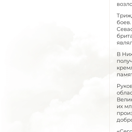
возло
Триж
боев.
Севас
брит
явля
В Ни
получ
крем
памя
Руко
облас
Вели
их мл
произ
добро
«Сего