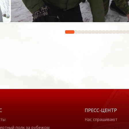
С
ПРЕСС-ЦЕНТР
кты
Нас спрашивают
ертный полк за рубежом