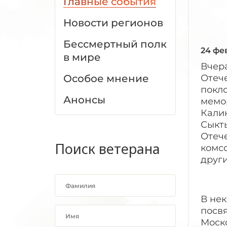
Главные события
Новости регионов
Бессмертный полк
24 фе
в мире
Вчер
Особое мнение
Отеч
покло
Анонсы
мемор
Кали
Сыкт
Отеч
Поиск ветерана
комс
друг
В не
посвя
Моск