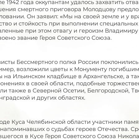
е 1942 года оккупантам удалось захватить отв
шения смертного приговора Молодцову предло
овании. Он заявил: «Мы на своей земле и у вр
ство и стойкость при выполнении специальных
вленные при этом отвагу и героизм Владимир
оено звание Героя Советского Союза.
висты Бессмертного полка России поклонились
имер, возложили цветы к Монументу погибшим
ы на Ильинском кладбище в Архангельске, а та
ронениях в своей области, подобные торжест
и также в Северной Осетии, Белгородской, Тв
градской и других областях.
оде Куса Челябинской области участники памя
 напоминавших о судьбах героев Отечества. Ср
вшегося в Кусе Героя Советского Союза Никол