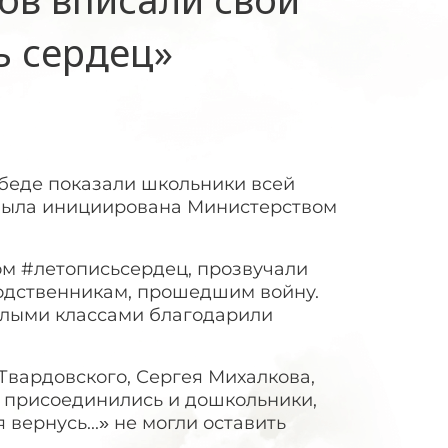
ь сердец»
беде показали школьники всей
 была инициирована Министерством
ом #летописьсердец, прозвучали
одственникам, прошедшим войну.
елыми классами благодарили
Твардовского, Сергея Михалкова,
и присоединились и дошкольники,
 вернусь...» не могли оставить