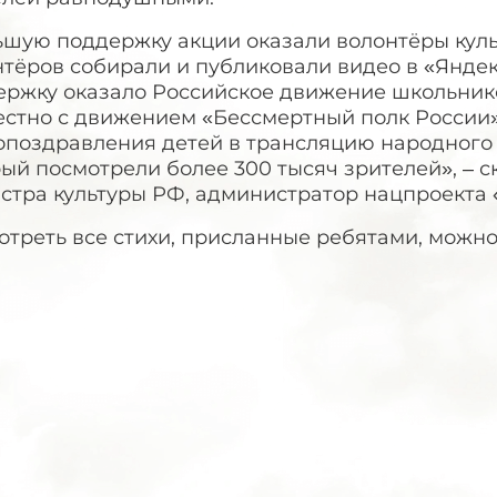
ьшую поддержку акции оказали волонтёры куль
нтёров собирали и публиковали видео в «Янде
ержку оказало Российское движение школьнико
естно с движением «Бессмертный полк России
опоздравления детей в трансляцию народного 
ый посмотрели более 300 тысяч зрителей», – с
стра культуры РФ, администратор нацпроекта 
отреть все стихи, присланные ребятами, можн