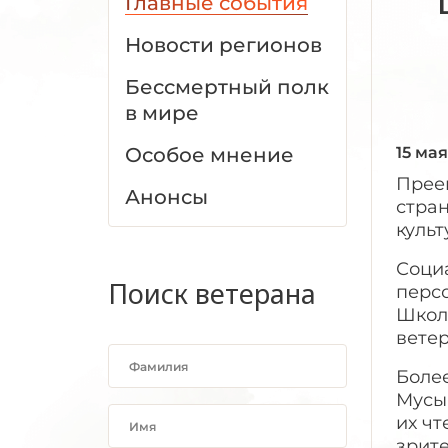
Главные события
Новости регионов
Бессмертный полк
в мире
Особое мнение
15 ма
Прее
Анонсы
стра
культ
Соци
Поиск ветерана
перс
Школ
ветер
Более
Мусы
их чт
зрит