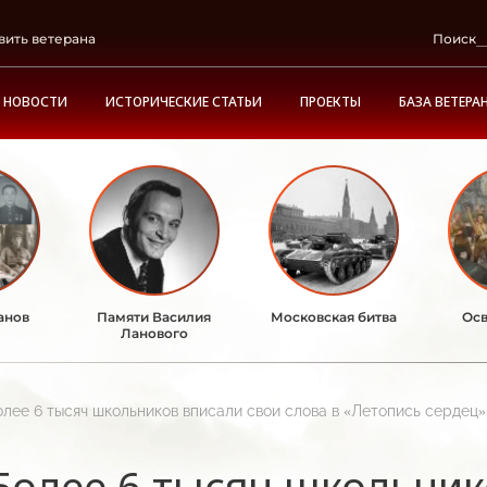
вить ветерана
Поиск
НОВОСТИ
ИСТОРИЧЕСКИЕ СТАТЬИ
ПРОЕКТЫ
БАЗА ВЕТЕРА
анов
Памяти Василия
Московская битва
Осв
Ланового
олее 6 тысяч школьников вписали свои слова в «Летопись сердец»
Более 6 тысяч школьник