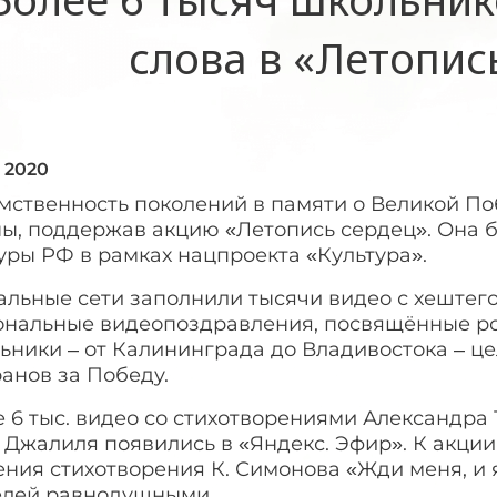
слова в «Летопис
я 2020
мственность поколений в памяти о Великой По
ны, поддержав акцию «Летопись сердец». Она
уры РФ в рамках нацпроекта «Культура».
альные сети заполнили тысячи видео с хештег
ональные видеопоздравления, посвящённые р
ьники – от Калининграда до Владивостока – ц
анов за Победу.
 6 тыс. видео со стихотворениями Александра 
 Джалиля появились в «Яндекс. Эфир». К акци
ения стихотворения К. Симонова «Жди меня, и я
елей равнодушными.