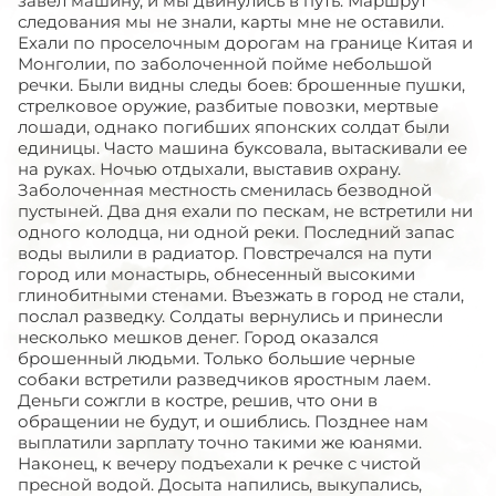
завел машину, и мы двинулись в путь. Маршрут
следования мы не знали, карты мне не оставили.
Ехали по проселочным дорогам на границе Китая и
Монголии, по заболоченной пойме небольшой
речки. Были видны следы боев: брошенные пушки,
стрелковое оружие, разбитые повозки, мертвые
лошади, однако погибших японских солдат были
единицы. Часто машина буксовала, вытаскивали ее
на руках. Ночью отдыхали, выставив охрану.
Заболоченная местность сменилась безводной
пустыней. Два дня ехали по пескам, не встретили ни
одного колодца, ни одной реки. Последний запас
воды вылили в радиатор. Повстречался на пути
город или монастырь, обнесенный высокими
глинобитными стенами. Въезжать в город не стали,
послал разведку. Солдаты вернулись и принесли
несколько мешков денег. Город оказался
брошенный людьми. Только большие черные
собаки встретили разведчиков яростным лаем.
Деньги сожгли в костре, решив, что они в
обращении не будут, и ошиблись. Позднее нам
выплатили зарплату точно такими же юанями.
Наконец, к вечеру подъехали к речке с чистой
пресной водой. Досыта напились, выкупались,