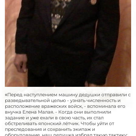
«Перед наступлением машину дедушки отправили с
разведывательной целью - узнать численность и
расположение вражеских войск, - вспоминала его
внучка Елена Малая. - Когда они выполнили
задание и уже ехали в свою часть, их стал
обстреливать японский лётчик. Чтобы уйти от
преследования и сохранить экипаж и
оборудование, наш дедушка избрал такую тактику: