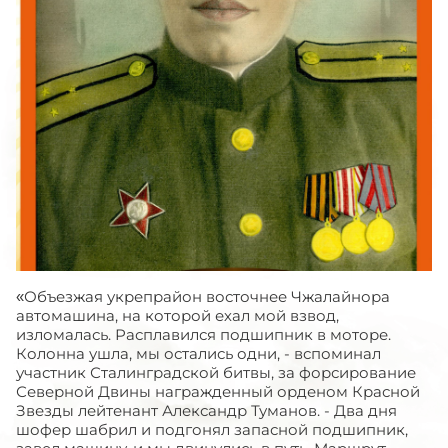
«Объезжая укрепрайон восточнее Чжалайнора
автомашина, на которой ехал мой взвод,
изломалась. Расплавился подшипник в моторе.
Колонна ушла, мы остались одни, - вспоминал
участник Сталинградской битвы, за форсирование
Северной Двины награжденный орденом Красной
Звезды лейтенант Александр Туманов. - Два дня
шофер шабрил и подгонял запасной подшипник,