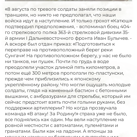
«8 августа по тревоге солдаты заняли позиции в
траншеях, но никто не предполагал, что наши
войска идут в наступление. И только грохот «Катюш»
подтвердил предположения, - вспоминал боец 404-
го стрелкового полка 363-й стрелковой дивизии 35-
й армии
I
Дальневосточного фронта Иван Булычев. -
А вскоре был отдан приказ: «Подготовиться к
переправе на противоположный берег реки
Сунгач»! На противоположном берегу, у нас не было
ни танков, ни пушек. Почти по грудь в воде
преодолели участок длиной пять километров, а
потом ещё 300 метров проползли по-пластунски,
прежде чем приблизились к японскому
укреплённому району. Что могли ощущать молодые
солдаты, глядя на каменный бастион с бетонными
вышками, с амбразурами для стрельбы, который им
сейчас предстоит взять почти голыми руками, без
поддержки артиллерии? Но когда прозвучала
команда «В атаку! За Родину!» страха уже не было,
все поднялись как один. Мы вели наступление на
ровной местности с автоматами, пулемётами и
гранатами. Были как на ладони. А японцы за
мощным каменным бастионом с пулемётными