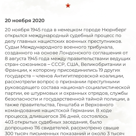
20 ноября 2020
20 ноября 1945 года в немецком городе Нюрнберг
открылся международный судебный процесс по
делу главных нацистских военных преступников.
Судьи Международного военного трибунала,
созданного на основе Лондонского соглашения от
8 августа 1945 года между правительствами ведущих
стран-союзников – СССР, США, Великобритании и
Франции, к которому присоединились 19 других
государств – членов Антигитлеровской коалиции,
рассмотрели вопрос о признании преступными
руководящего состава национал-социалистической
партии, ее штурмовых и охранных отрядов, службы
безопасности и государственной тайной полиции, а
также правительства, Генштаба и Верховного
командования нацистской Германии. В ходе
процесса, длившегося 316 дней, состоялось
403 открытых судебных заседания, было
допрошено 116 свидетелей, рассмотрено свыше
300 тысяч письменных показаний и около 3 тысяч