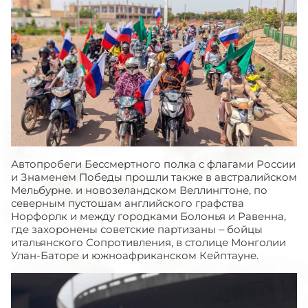
Автопробеги Бессмертного полка с флагами России
и Знаменем Победы прошли также в австралийском
Мельбурне. и новозеландском Веллингтоне, по
северным пустошам английского графства
Норфорлк и между городками Болонья и Равенна,
где захоронены советские партизаны – бойцы
итальянского Сопротивления, в столице Монголии
Улан-Баторе и южноафриканском Кейптауне.