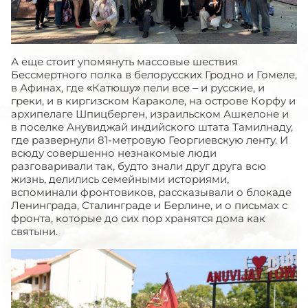
А еще стоит упомянуть массовые шествия
Бессмертного полка в белорусских Гродно и Гомеле,
в Афинах, где «Катюшу» пели все – и русские, и
греки, и в киргизском Караколе, на острове Корфу и
архипелаге Шпицберген, израильском Ашкелоне и
в поселке Анувиджай индийского штата Тамилнаду,
где развернули 81-метровую Георгиевскую ленту. И
всюду совершенно незнакомые люди
разговаривали так, будто знали друг друга всю
жизнь, делились семейными историями,
вспоминали фронтовиков, рассказывали о блокаде
Ленинграда, Сталинграде и Берлине, и о письмах с
фронта, которые до сих пор хранятся дома как
святыни.