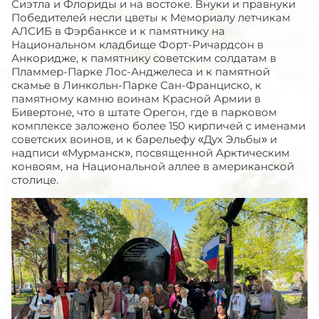
Сиэтла и Флориды и на востоке. Внуки и правнуки
Победителей несли цветы к Мемориалу летчикам
АЛСИБ в Фэрбанксе и к памятнику на
Национальном кладбище Форт-Ричардсон в
Анкоридже, к памятнику советским солдатам в
Пламмер-Парке Лос-Анджелеса и к памятной
скамье в Линкольн-Парке Сан-Франциско, к
памятному камню воинам Красной Армии в
Бивертоне, что в штате Орегон, где в парковом
комплексе заложено более 150 кирпичей с именами
советских воинов, и к барельефу «Дух Эльбы» и
надписи «Мурманск», посвященной Арктическим
конвоям, на Национальной аллее в американской
столице.