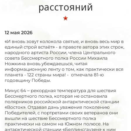
расстояний
12 мая 2026
«И вновь зовут колокола святые, и вновь весь мир в
единый строй встаёт» - в правоте автора этих строк,
народного артиста России, члена Центрального
совета Бессмертного полка России Михаила
Ножкина вновь убеждаешься, читая
информационную ленту о том, как практически вся
планета - 122 страны мира! - отмечала 81-ю
годовщину Победы.
Минус 64 – рекордная температура для шествия
Бессмертного полка, которая не остановила
полярников российской антарктической станции
«Восток». Отдавая дань уважения поколению
Победителей, с портретами своих ветеранов они
вышли на шествие Бессмертного полка
практически на самом на Южном полюсе. На
антарктической станции «Беллинсгаузен» к ним