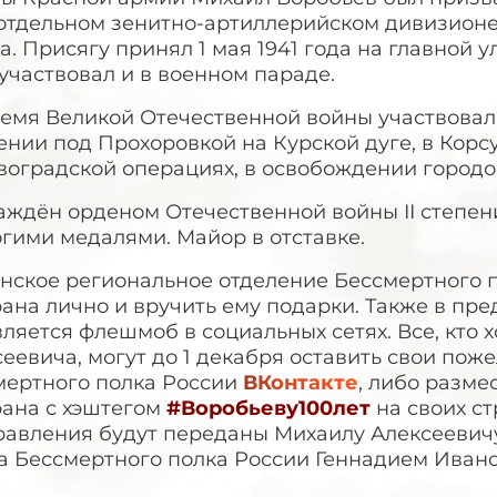
 отдельном зенитно-артиллерийском дивизионе
а. Присягу принял 1 мая 1941 года на главной 
участвовал и в военном параде.
емя Великой Отечественной войны участвовал 
ении под Прохоровкой на Курской дуге, в Кор
воградской операциях, в освобождении городо
аждён орденом Отечественной войны II степен
гими медалями. Майор в отставке.
нское региональное отделение Бессмертного п
ана лично и вручить ему подарки. Также в пр
ляется флешмоб в социальных сетях. Все, кто 
еевича, могут до 1 декабря оставить свои пож
мертного полка России
ВКонтакте
, либо разме
рана с хэштегом
#Воробьеву100лет
на своих ст
равления будут переданы Михаилу Алексеевич
а Бессмертного полка России Геннадием Иван