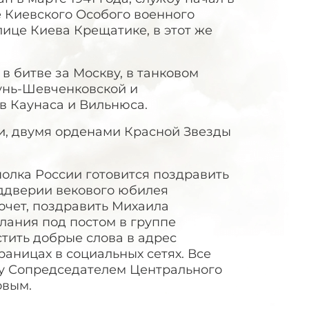
 Киевского Особого военного
улице Киева Крещатике, в этот же
в битве за Москву, в танковом
сунь-Шевченковской и
в Каунаса и Вильнюса.
и, двумя орденами Красной Звезды
олка России готовится поздравить
еддверии векового юбилея
хочет, поздравить Михаила
елания под постом в группе
стить добрые слова в адрес
раницах в социальных сетях. Все
у Сопредседателем Центрального
овым.