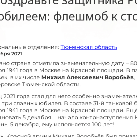
юбилеем: флешмоб к ст
ональные отделения:
Тюменская область
ября 2021
но страна отметила знаменательную дату – 80
я 1941 года в Москве на Красной площади. В 
ек, в их числе
Михаил Алексеевич Воробьёв
,
оровске Тюменской области.
 2021 года стал для него особенно знаменате
 три славных юбилея. В составе 31-й танковой 
я 1941 года в Москве на Красной площади. Ещё
новать 5 декабря – начало контрнаступления 
нь, 5 декабря, ему исполняется 100 лет!
ы Красной армии Михаил Воробьёв был призван