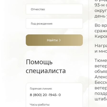
93-м
округ
день 
Во вр
сраж
Киро
Найти
Нагр
и мно
Помощь
Тюме
ветер
специалиста
объяв
Алекс
Бесс
вете
Горячая линия:
позд
8 (800) 20 -1945- 0
штаб
Часы работы: