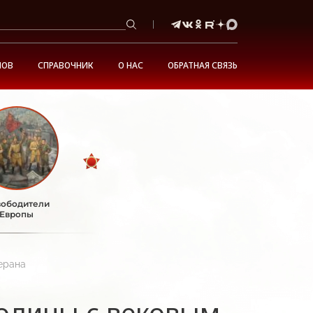
НОВ
СПРАВОЧНИК
О НАС
ОБРАТНАЯ СВЯЗЬ
ободители
Европы
ерана
одины с вековым