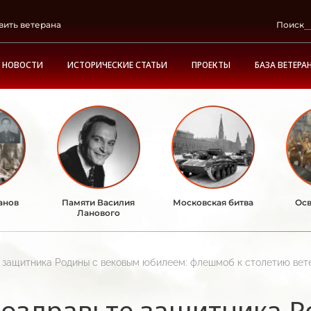
вить ветерана
Поиск
НОВОСТИ
ИСТОРИЧЕСКИЕ СТАТЬИ
ПРОЕКТЫ
БАЗА ВЕТЕРА
анов
Памяти Василия
Московская битва
Осв
Ланового
 защитника Родины с вековым юбилеем: флешмоб к столетию вет
оздравьте защитника Р