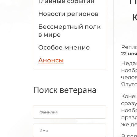
Главные события
Новости регионов
Бессмертный полк
в мире
Особое мнение
Реги
22 но
Анонсы
Недав
ноябр
челов
Ялут
Поиск ветерана
Конец
сразу
ноябр
празд
же де
В ряд