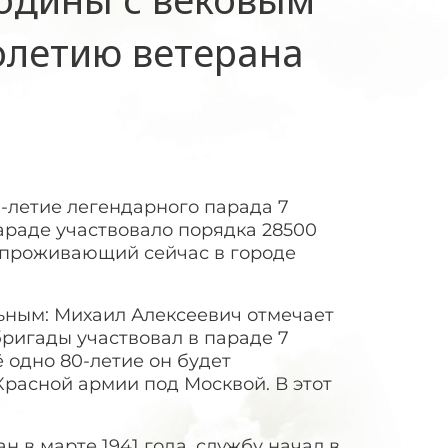
олетию ветерана
-летие легендарного парада 7
параде участвовало порядка 28500
 проживающий сейчас в городе
льным: Михаил Алексеевич отмечает
бригады участвовал в параде 7
 одно 80-летие он будет
Красной армии под Москвой. В этот
 в марте 1941 года, службу начал в