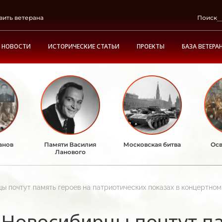
вить ветерана
Поиск
НОВОСТИ
ИСТОРИЧЕСКИЕ СТАТЬИ
ПРОЕКТЫ
БАЗА ВЕТЕРА
анов
Памяти Василия
Московская битва
Осв
Ланового
ы почтут память героев на патриотических показах в концертно
Новосибирцы почтут па