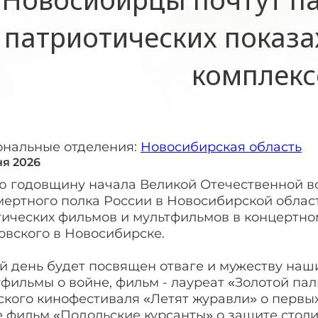
патриотических показа
комплекс
ональные отделения:
Новосибирская область
ня 2026
-ю годовщину начала Великой Отечественной в
мертного полка России в Новосибирской облас
тических фильмов и мультфильмов в концертно
овского в Новосибирске.
 день будет посвящен отваге и мужеству наши
тфильмы о войне, фильм - лауреат «Золотой п
кого кинофестиваля «Летят журавли» о первых 
 фильм «Подольские курсанты» о защите столи