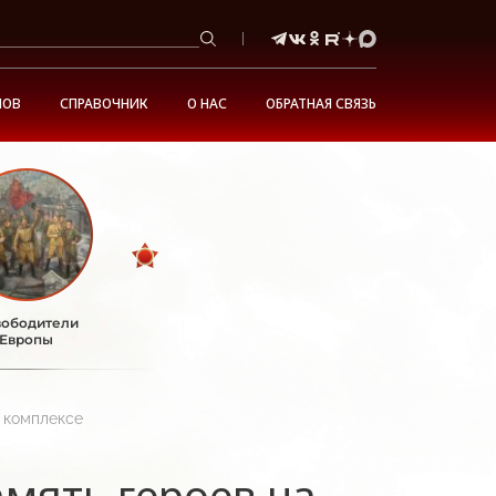
НОВ
СПРАВОЧНИК
О НАС
ОБРАТНАЯ СВЯЗЬ
ободители
Европы
м комплексе
мять героев на