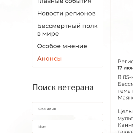
Главные события
Новости регионов
Бессмертный полк
в мире
Особое мнение
Анонсы
Реги
17 ию
В 85
Бесс
Поиск ветерана
тема
Маяк
Целый
муль
Каннс
также