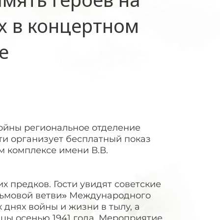
х в концертном
е
ойны региональное отделение
ти организует бесплатный показ
м комплексе имени В.В.
х предков. Гости увидят советские
альмовой ветви» Международного
днях войны и жизни в тылу, а
цы осенью 1941 года. Мероприятие