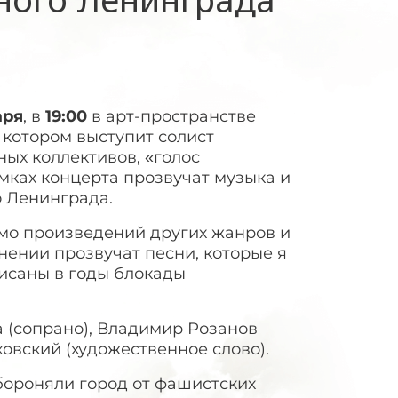
аря
, в
19:00
в арт-пространстве
котором выступит солист
ых коллективов, «голос
мках концерта прозвучат музыка и
о Ленинграда.
имо произведений других жанров и
нении прозвучат песни, которые я
писаны в годы блокады
а (сопрано), Владимир Розанов
ховский (художественное слово).
бороняли город от фашистских