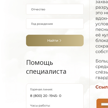
захва
разру
это н
вдохн
услов
песн
её ку
блока
Найти
сохра
собст
Помощь
Больш
среди
специалиста
слёзы
гвар
Ссыл
Горячая линия:
8 (800) 20 -1945- 0
Часы работы: