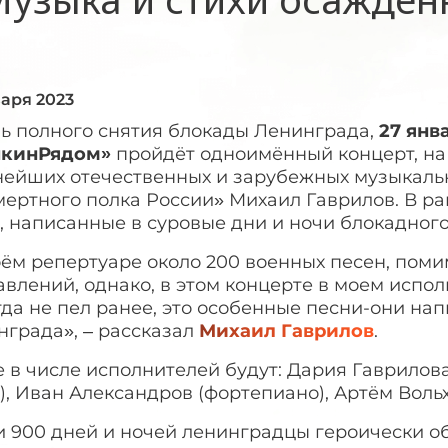
варя 2023
нь полного снятия блокады Ленинграда,
27 янв
кинРядом»
пройдёт одноимённый концерт, на 
нейших отечественных и зарубежных музыкальн
ертного полка России» Михаил Гаврилов. В ра
, написанные в суровые дни и ночи блокадног
оём репертуаре около 200 военных песен, пом
влений, однако, в этом концерте в моем испол
да не пел ранее, это особенные песни-они на
нграда», – рассказал
Михаил Гаврилов
.
 в числе исполнителей будут: Дария Гаврилов
), Иван Александров (фортепиано), Артём Воль
и 900 дней и ночей ленинградцы героически о