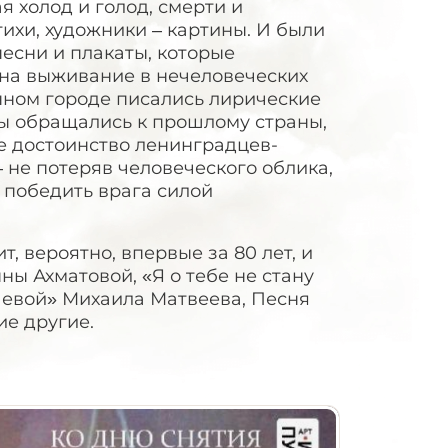
я холод и голод, смерти и
ихи, художники – картины. И были
есни и плакаты, которые
– на выживание в нечеловеческих
ённом городе писались лирические
ты обращались к прошлому страны,
ое достоинство ленинградцев-
 не потеряв человеческого облика,
 победить врага силой
 вероятно, впервые за 80 лет, и
ны Ахматовой, «Я о тебе не стану
 Невой» Михаила Матвеева, Песня
е другие.