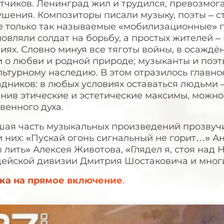
тчиков. Ленинград жил и трудился, превозмога
шения. Композиторы писали музыку, поэты – ст
е только так называемые «мобилизационные» п
овляли солдат на борьбу, а простых жителей 
иях. Словно минуя все тяготы войны, в осажд
и о любви и родной природе; музыканты и поэ
льтурному наследию. В этом отразилось главн
дников: в любых условиях оставаться людьми –
нив этические и эстетические максимы, можно
венного духа.
ая часть музыкальных произведений прозвучит,
 них: «Пускай огонь сигнальный не горит…» Ан
 лить» Алексея Животова, «Глядел я, стоя над
дейской дивизии Дмитрия Шостаковича и многи
ка на прямое включение
.