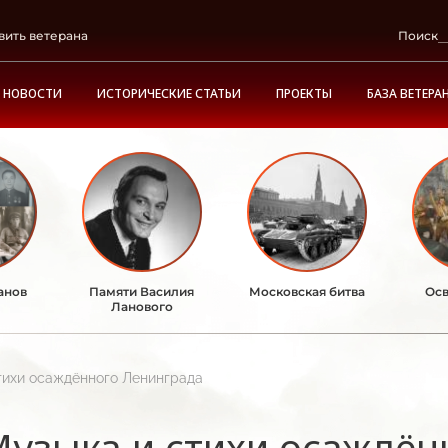
вить ветерана
Поиск
НОВОСТИ
ИСТОРИЧЕСКИЕ СТАТЬИ
ПРОЕКТЫ
БАЗА ВЕТЕРА
анов
Памяти Василия
Московская битва
Осв
Ланового
тихи осаждённого Ленинграда
узыка и стихи осаждён