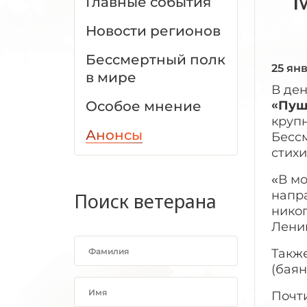
Главные события
Новости регионов
Бессмертный полк
25 ян
в мире
В де
Особое мнение
«Пуш
круп
Анонсы
Бессм
стихи
«В м
напра
Поиск ветерана
никог
Лени
Также
(баян
Почт