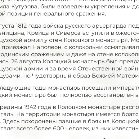
ила Кутузова, были возведены укрепления и д
ой позиции генерального сражения.
густа 1812 года войска русского арьергарда п
вницына, Крейца и Сиверса вступили в ожесто
цузской армии у стен Колоцкого монастыря. М
 приезжал Наполеон, с колокольни осматривал
рдинским сражением и даже на стене колокол
сь. 26 августа Колоцкий монастырь был превр
узской армии и за время Отечественной войны
цузами, но Чудотворный образ Божией Матери 
следующие годы монастырь посещали император
кий монастырь был полностью восстановлен в 
ередины 1942 года в Колоцком монастыре рас
таль. На территории монастыря имеется братс
. Здесь похоронены павшие в боях на Колоцкой
тале: всего более 600 человек, из них известн