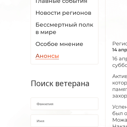
Главные события
Новости регионов
Бессмертный полк
в мире
Особое мнение
Реги
14 ап
Анонсы
16 а
суббо
Акти
Поиск ветерана
котор
памят
захор
Успе
был 
Можа
Нака