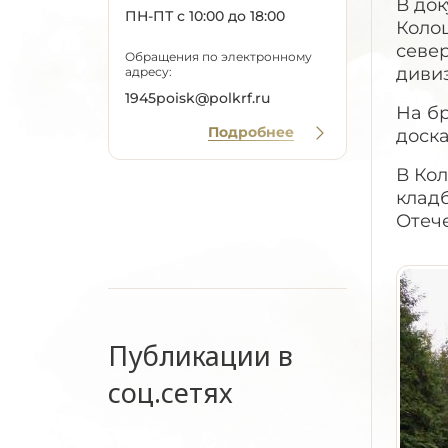
В док
ПН-ПТ с 10:00 до 18:00
Колоц
север
Обращения по электронному
дивиз
адресу:
1945poisk@polkrf.ru
На б
Подробнее
доска
В Ко
клад
Отеч
Публикации в
соц.сетях