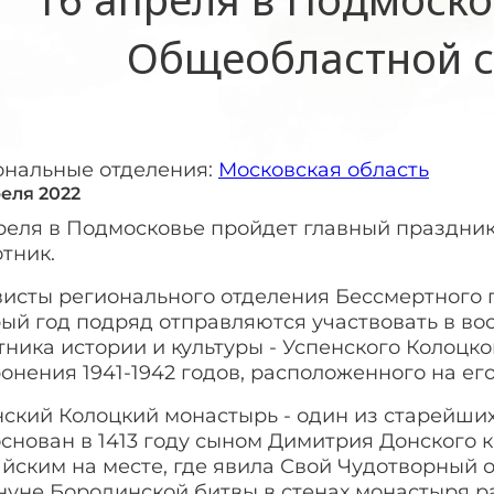
Общеобластной с
ональные отделения:
Московская область
реля 2022
преля в Подмосковье пройдет главный праздни
тник.
висты регионального отделения Бессмертного 
ый год подряд отправляются участвовать в во
ника истории и культуры - Успенского Колоцк
онения 1941-1942 годов, расположенного на ег
нский Колоцкий монастырь - один из старейши
основан в 1413 году сыном Димитрия Донского
йским на месте, где явила Свой Чудотворный 
нуне Бородинской битвы в стенах монастыря р