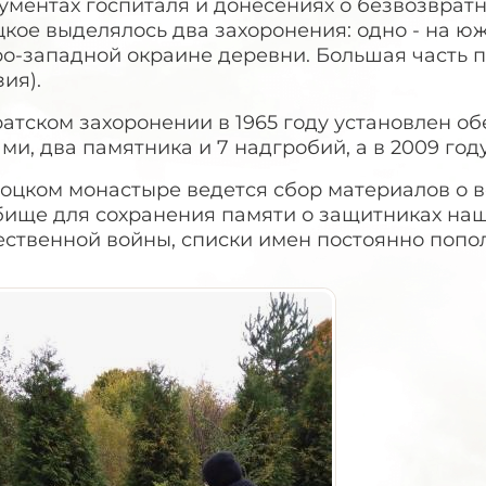
ументах госпиталя и донесениях о безвозвратн
кое выделялось два захоронения: одно - на юж
о-западной окраине деревни. Большая часть п
ия).
ратском захоронении в 1965 году установлен о
ми, два памятника и 7 надгробий, а в 2009 год
лоцком монастыре ведется сбор материалов о 
бище для сохранения памяти о защитниках наш
ественной войны, списки имен постоянно попо