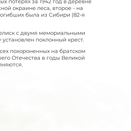
ых потерях за 1942 год в деревне
ной окраине леса, второе - на
огибших была из Сибири (82-я
белиск с двумя мемориальными
у установлен поклонный крест.
всех похороненных на братском
его Отечества в годы Великой
лняются.