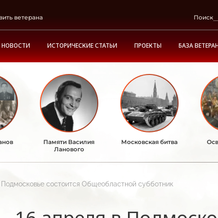
вить ветерана
Поиск
НОВОСТИ
ИСТОРИЧЕСКИЕ СТАТЬИ
ПРОЕКТЫ
БАЗА ВЕТЕРА
анов
Памяти Василия
Московская битва
Осв
Ланового
в Подмосковье состоится Общеобластной субботник
16 апреля в Подмоско