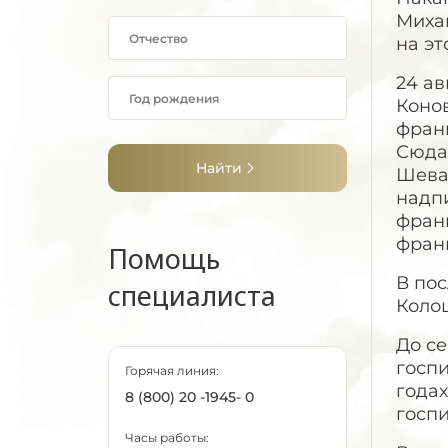
Миха
на эт
24 ав
Коно
фран
Сюда
Найти
Шева
надпи
франц
фран
Помощь
В по
специалиста
Колоц
До с
госпи
Горячая линия:
годах
8 (800) 20 -1945- 0
госпи
Часы работы: