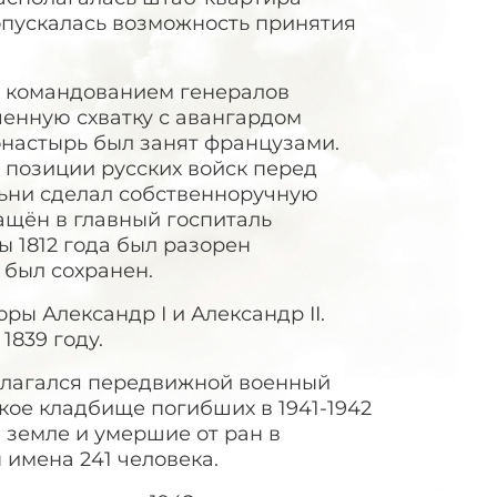
опускалась возможность принятия
од командованием генералов
ченную схватку с авангардом
онастырь был занят французами.
 позиции русских войск перед
ьни сделал собственноручную
ащён в главный госпиталь
 1812 года был разорен
был сохранен.
ы Александр I и Александр II.
1839 году.
полагался передвижной военный
кое кладбище погибших в 1941-1942
 земле и умершие от ран в
ы имена 241 человека.