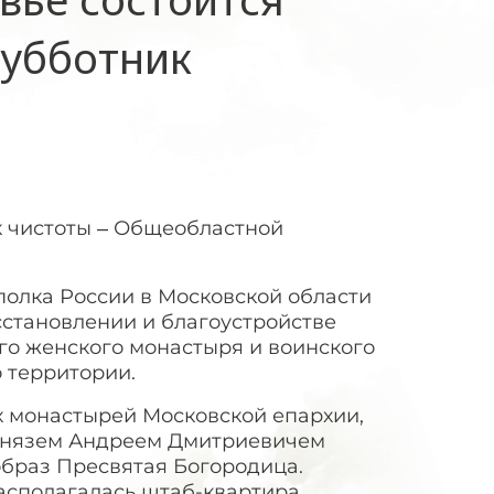
убботник
к чистоты – Общеобластной
полка России в Московской области
сстановлении и благоустройстве
ого женского монастыря и воинского
о территории.
х монастырей Московской епархии,
 князем Андреем Дмитриевичем
образ Пресвятая Богородица.
асполагалась штаб-квартира