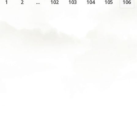
1
2
...
102
103
104
105
106