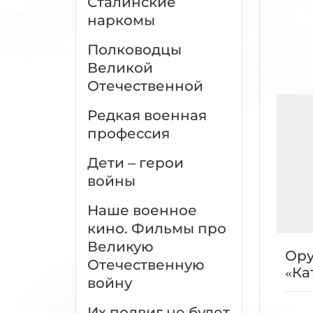
Сталинские
наркомы
Полководцы
Великой
Отечественной
Редкая военная
профессия
Дети – герои
войны
Наше военное
кино. Фильмы про
Великую
Ору
Отечественную
«Ка
войну
Их подвиг не будет