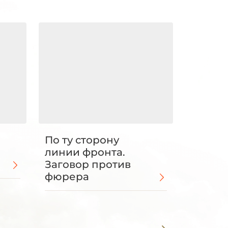
По ту сторону
линии фронта.
Заговор против
фюрера