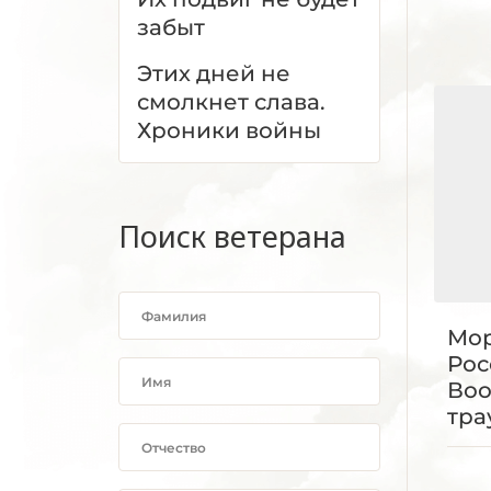
забыт
Этих дней не
смолкнет слава.
Хроники войны
Поиск ветерана
Мор
Рос
Во
тра