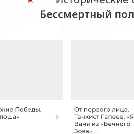
Бессмертный пол
жие Победы.
От первого лица.
тюша»
Танкист Гапеев: «Я
Ваня из «Вечного
Зова»…