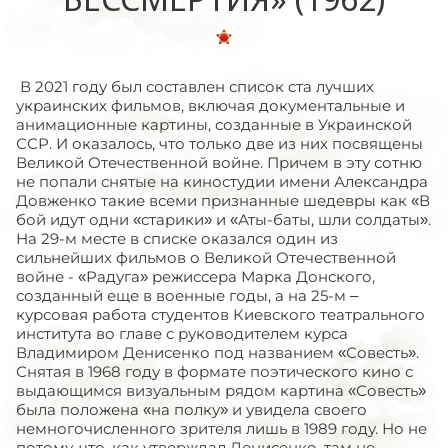
В 2021 году был составлен список ста лучших
украинских фильмов, включая документальные и
анимационные картины, созданные в Украинской
ССР. И оказалось, что только две из них посвящены
Великой Отечественной войне. Причем в эту сотню
не попали снятые на киностудии имени Александра
Довженко такие всеми признанные шедевры как «В
бой идут одни «старики» и «Аты-баты, шли солдаты».
На 29-м месте в списке оказался один из
сильнейших фильмов о Великой Отечественной
войне - «Радуга» режиссера Марка Донского,
созданный еще в военные годы, а на 25-м –
курсовая работа студентов Киевского театрального
института во главе с руководителем курса
Владимиром Денисенко под названием «Совесть».
Снятая в 1968 году в формате поэтического кино с
выдающимся визуальным рядом картина «Совесть»
была положена «на полку» и увидела своего
немногочисленного зрителя лишь в 1989 году. Но не
потому, что, как утверждал Денисенко, там не