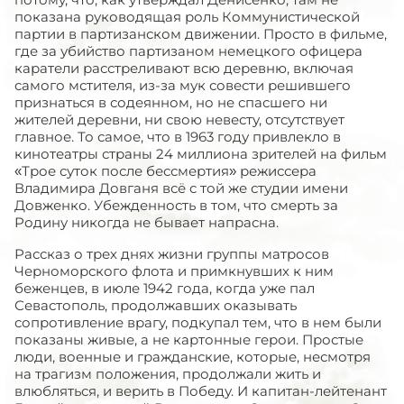
показана руководящая роль Коммунистической
партии в партизанском движении. Просто в фильме,
где за убийство партизаном немецкого офицера
каратели расстреливают всю деревню, включая
самого мстителя, из-за мук совести решившего
признаться в содеянном, но не спасшего ни
жителей деревни, ни свою невесту, отсутствует
главное. То самое, что в 1963 году привлекло в
кинотеатры страны 24 миллиона зрителей на фильм
«Трое суток после бессмертия» режиссера
Владимира Довганя всё с той же студии имени
Довженко. Убежденность в том, что смерть за
Родину никогда не бывает напрасна.
Рассказ о трех днях жизни группы матросов
Черноморского флота и примкнувших к ним
беженцев, в июле 1942 года, когда уже пал
Севастополь, продолжавших оказывать
сопротивление врагу, подкупал тем, что в нем были
показаны живые, а не картонные герои. Простые
люди, военные и гражданские, которые, несмотря
на трагизм положения, продолжали жить и
влюбляться, и верить в Победу. И капитан-лейтенант