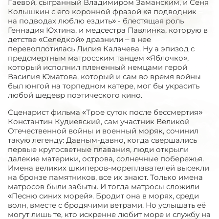
Гаевой, сыгранный Владимиром Заманским, и Сеня
Колышкин с его коронной фразой «я подводник –
на подводах люблю ездить» - блестящая роль
Геннадия Юхтина, и медсестра Павлинка, которую в
детстве «Селедкой» дразнили – в нее
перевоплотилась Лилия Калачева. Ну а эпизод с
предсмертным матросским танцем «Яблочко»,
который исполнил плененный немцами герой
Василия Юматова, который и сам во время войны
был юнгой на торпедном катере, мог бы украсить
любой шедевр поэтического кино.
Сценарист фильма «Трое суток после бессмертия»
Константин Кудиевский, сам участник Великой
Отечественной войны и военный моряк, сочинил
такую легенду: Давным-давно, когда свершались
первые кругосветные плавания, люди открыли
далекие материки, острова, солнечные побережья.
Имена великих шкиперов-мореплавателей высекли
на бронзе памятников, все их знают. Только имена
матросов были забыты. И тогда матросы сложили
«Песню синих морей». Бродит она в морях, среди
волн, вместе с бродячими ветрами. Но услышать её
могут лишь те, кто искренне любит море и службу на