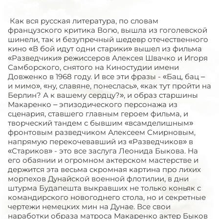
Как вся русская литература, по словам
французского критика Вогю, вышла из гоголевской
шинели, так и безупречный шедевр отечественного
кино «В бой идут одни старики» вышел из фильма
«Разведчики» режиссеров Алексея Швачко и Игоря
Самборского, снятого на Киностудии имени
Довженко в 1968 году. И все эти фразы - «Бац, бац –
и мимо», «ну, славяне, понеслась», «как тут пройти на
Берлин? А к вашему сердцу?», и образ старшины
Макаренко – эпизодического персонажа из
сценария, ставшего главным героем фильма, и
творческий тандем с бывшим «всамделишным»
фронтовым разведчиком Алексеем Смирновым,
напрямую перекочевавший из «Разведчиков» в
«Стариков» - это все заслуга Леонида Быкова. На
его обаянии и огромном актерском мастерстве и
держится эта весьма скромная картина про лихих
морпехов Дунайской военной флотилии, в дни
штурма Будапешта выкравших не только коньяк с
командирского новогоднего стола, но и секретные
чертежи немецких мин на Дунае. Все свои
наработки образа матроса Макаренко актер Быков