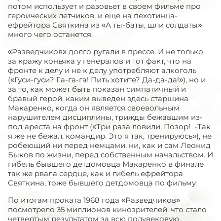
потом использует и разовьет в своем фильме про
героических летчиков, и еще на пехотинца-
ефрейтора Святкина из «А ты-баты, шли солдаты»
много чего останется.
«Разведчиков» долго ругали в прессе. И не только
за кражу коньяка у генералов и тот факт, что на
фронте к делу и не к делу употребляют алкоголь
(«Гуси-гуси? Га-га-га! Пить хотите? Да-да-да!»), но и
за то, как может быть показан симпатичный и
бравый герой, каким выведен здесь старшина
Макаренко, когда он является своевольным
нарушителем дисциплины, трижды бежавшим из-
под ареста на фронт («Три раза ловили. Позор! -Так
я же не бежал, командир. Это я так, тренируюсь»), не
робеющий ни перед немцами, ни, как и сам Леонид
Быков по жизни, перед собственным начальством. И
гибель бывшего детдомовца Макаренко в финале
так же рвала сердце, как и гибель ефрейтора
Святкина, тоже бывшего детдомовца по фильму.
По итогам проката 1968 года «Разведчиков»
посмотрело 35 миллионов кинозрителей, что стало
четвертым результатом за всю полувековую