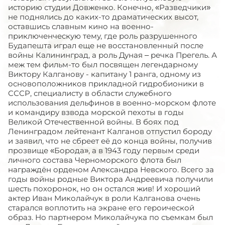
историю студии Довженко. Конечно, «Разведчики»
не поднялись до каких-то драматических высот,
оставшись славным кино на военно-
приключенческую тему, где роль разрушенного
Будапешта играл еще не восстановленный после
войны Калининград, а роль Дуная – речка Прегель. А
меж тем фильм-то был посвящен легендарному
Виктору Калганову - капитану 1 ранга, одному из
основоположников прикладной гидробионики в
СССР, специалисту в области служебного
использования дельфинов в военно-морском флоте
и командиру взвода морской пехоты в годы
Великой Отечественной войны. В боях под
Ленинградом лейтенант Калганов отпустил бороду
и заявил, что не сбреет её до конца войны, получив
прозвище «Борода», а в 1943 году первым среди
личного состава Черноморского флота был
награждён орденом Александра Невского. Всего за
годы войны родные Виктора Андреевича получили
шесть похоронок, но он остался жив! И хороший
актер Иван Миколайчук в роли Калганова очень
старался воплотить на экране его героической
образ. Но партнером Миколайчука по съемкам был