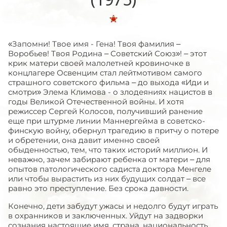
«Запомни! Твое имя - Гена! Твоя фамилия –
Воробьев! Твоя Родина – Советский Союз»! – этот
крик матери своей малолетней кровиночке в
концлагере Освенцим стал лейтмотивом самого
страшного советского фильма – до выхода «Иди и
смотри» Элема Климова - о злодеяниях нацистов в
годы Великой Отечественной войны. И хотя
режиссер Сергей Колосов, получивший ранение
еще при штурме линии Маннергейма в советско-
финскую войну, обернул трагедию в притчу о потере
и обретении, она давит именно своей
обыденностью, тем, что таких историй миллион. И
неважно, зачем забирают ребенка от матери – для
опытов патологического садиста доктора Менгеле
или чтобы вырастить из них будущих солдат – все
равно это преступление. Без срока давности.
Конечно, дети забудут ужасы и недолго будут играть
в охранников и заключенных. Уйдут на задворки
сознания настоящие имя, страна, национальность.