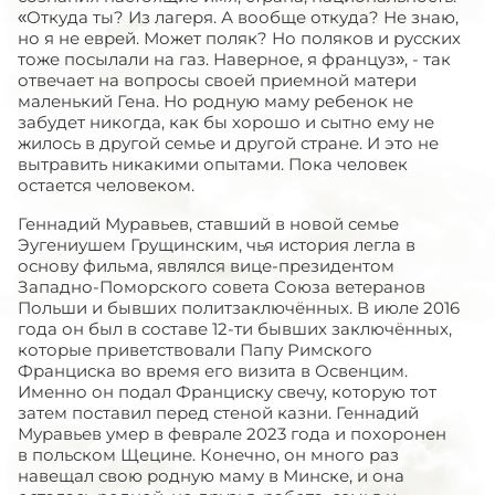
«Откуда ты? Из лагеря. А вообще откуда? Не знаю,
но я не еврей. Может поляк? Но поляков и русских
тоже посылали на газ. Наверное, я француз», - так
отвечает на вопросы своей приемной матери
маленький Гена. Но родную маму ребенок не
забудет никогда, как бы хорошо и сытно ему не
жилось в другой семье и другой стране. И это не
вытравить никакими опытами. Пока человек
остается человеком.
Геннадий Муравьев, ставший в новой семье
Эугениушем Грущинским, чья история легла в
основу фильма, являлся вице-президентом
Западно-Поморского совета Союза ветеранов
Польши и бывших политзаключённых. В июле 2016
года он был в составе 12-ти бывших заключённых,
которые приветствовали Папу Римского
Франциска во время его визита в Освенцим.
Именно он подал Франциску свечу, которую тот
затем поставил перед стеной казни. Геннадий
Муравьев умер в феврале 2023 года и похоронен
в польском Щецине. Конечно, он много раз
навещал свою родную маму в Минске, и она