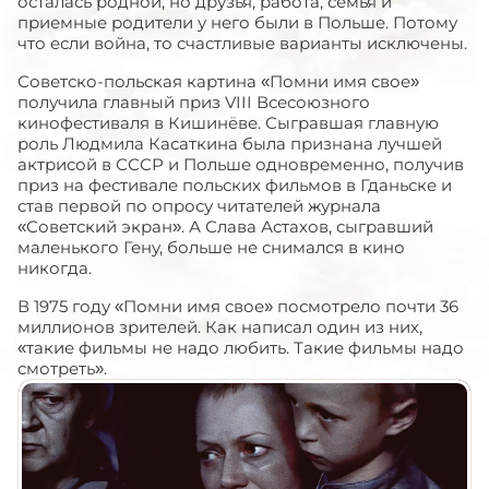
осталась родной, но друзья, работа, семья и
приемные родители у него были в Польше. Потому
что если война, то счастливые варианты исключены.
Советско-польская картина «Помни имя свое»
получила главный приз VIII Всесоюзного
кинофестиваля в Кишинёве. Сыгравшая главную
роль Людмила Касаткина была признана лучшей
актрисой в СССР и Польше одновременно, получив
приз на фестивале польских фильмов в Гданьске и
став первой по опросу читателей журнала
«Советский экран». А Слава Астахов, сыгравший
маленького Гену, больше не снимался в кино
никогда.
В 1975 году «Помни имя свое» посмотрело почти 36
миллионов зрителей. Как написал один из них,
«такие фильмы не надо любить. Такие фильмы надо
смотреть».