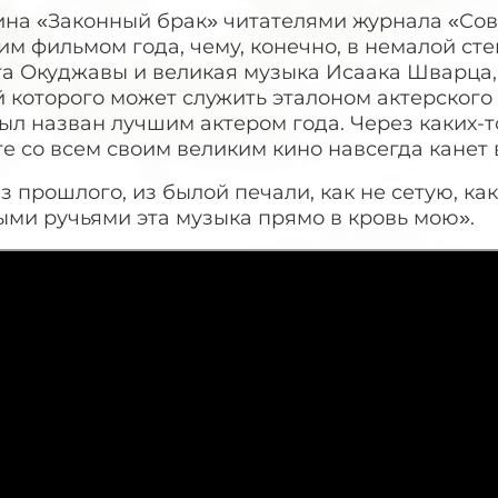
ина «Законный брак» читателями журнала «Сов
м фильмом года, чему, конечно, в немалой ст
а Окуджавы и великая музыка Исаака Шварца, 
 которого может служить эталоном актерского
ыл назван лучшим актером года. Через каких-т
е со всем своим великим кино навсегда канет 
з прошлого, из былой печали, как не сетую, ка
ыми ручьями эта музыка прямо в кровь мою».