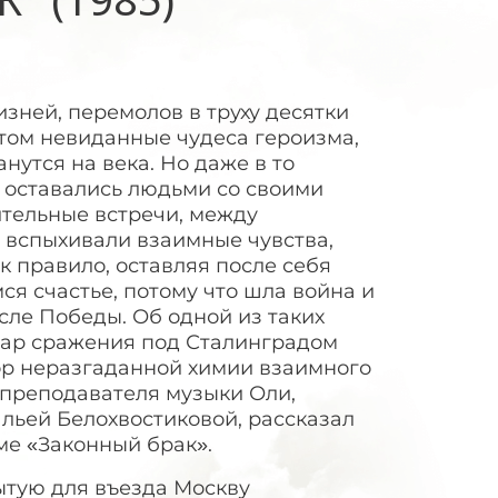
зней, перемолов в труху десятки
этом невиданные чудеса героизма,
нутся на века. Но даже в то
 оставались людьми со своими
ительные встречи, между
 вспыхивали взаимные чувства,
 правило, оставляя после себя
я счастье, потому что шла война и
сле Победы. Об одной из таких
азгар сражения под Сталинградом
пор неразгаданной химии взаимного
 преподавателя музыки Оли,
льей Белохвостиковой, рассказал
е «Законный брак».
ытую для въезда Москву