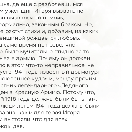
шка, да еще с разболевшимся
ом у женщин Игоря вызвать не
 он вызвался ей помочь,
формально, законным браком. Но,
а растут стихи и, добавим, из каких
женщиной рождается любовь.
а само время не позволяло
ю было мучительно стыдно за то,
изыва в армию. Почему он должен
ло в этом что-то неправильное, не
густе 1941 года известный драматург
кновенное чудо» и, между прочим,
астник легендарного «Ледяного
цем в Красную Армию. Потому что,
й 1918 года должны были быть там,
е люди летом 1941 года должны были
арца, как и для героя Игоря
 выстояли, что для всех
ажды два.