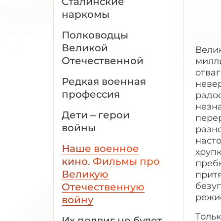
Сталинские
наркомы
Полководцы
Великой
Вели
Отечественной
милл
отваг
Редкая военная
неве
профессия
радос
незна
Дети – герои
перер
войны
разно
насто
Наше военное
хрупк
кино. Фильмы про
пребы
Великую
прит
безу
Отечественную
режи
войну
Тольк
Их подвиг не будет