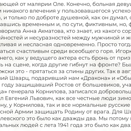
ающей от малярии Оле. Конечно, больная деву
м никакого влечения у пользовавшегося успех
, и только по доброте душевной, как он думал,
авшись временным и, по сути, фиктивным, но, 
оворила Анна Ахматова, кто знает, из какого сор
айностей и несуразностей между мужчиной и 
ливая и несласная одновременно. Просто тогд
аться счастливым среди всеобщего горя. Игор
 него, как у ведущего актера есть бронь от пр
ь на сцене, когда другие гибнут на фронте? Бы
жски это - прятаться за спины других. Так в ав
ний Шварц, подаривший нам «Дракона» и «Обы
8 году защищавший Ростов от большевиков, уч
да» генерала Корнилова, записался доброволь
л Евгений Львович, как все честные люди зимо
ну, у Корнилова, так и все нормальные русски
сной Армии защищать Родину от врага. Для Шв
левского это было как дважды два. Мы потому и
льных людей с лета 1941 года это было как дв