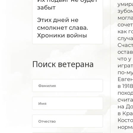
умир
забыт
зубо
могла
Этих дней не
сочет
смолкнет слава.
как г
Хроники войны
случ
Счаст
остав
что у
Поиск ветерана
играт
по-му
Евге
в 191
похо
счита
на До
в Кра
Косто
норма