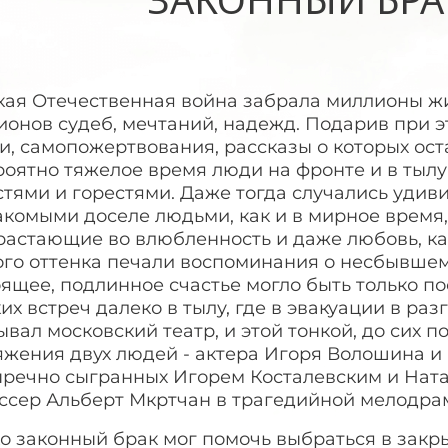
кая Отечественная война забрала миллионы жи
ионов судеб, мечтаний, надежд. Подарив при 
и, самопожертвования, рассказы о которых оста
роятно тяжелое время люди на фронте и в тылу
тями и горестями. Даже тогда случались удив
комыми доселе людьми, как и в мирное время,
астающие во влюбленность и даже любовь, как
го оттенка печали воспоминания о несбывшемс
ящее, подлинное счастье могло быть только по
их встреч далеко в тылу, где в эвакуации в р
вал московский театр, и этой тонкой, до сих 
яжения двух людей - актера Игоря Волошина и
пречно сыгранных Игорем Косталевским и Ната
ссер Альберт Мкртчан в трагедийной мелодрам
о законный брак мог помочь выбраться в закр