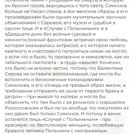
он бросил после, вернувшись с того света, Симонов
больше не писал стихов, а все женские образы в его
произведениях были одним мучительным заочным
объяснением с Серовой, его музой и судьбой в
одном лице. И в «Случае с Полыниным», и в
«Двадцати днях без войны» суровый и
немногословный фронтовик встречал свою любовь,
которая оказывалась актрисой, и с которой ничего
крепкого и счастливого получиться никак не могло,
а если что и было, то призрачно и мимолетно, как из
табельного пистолета - в грудь навылет. Конечно,
это было не вполне честно, потому что Валентина
Серова не оставила воспоминаний, где могла бы
вспомнить и бесконечные командировки
Симонова, и его отнюдь не трезвый образ жизни, и
требование отправить ее сына от первого брака в
детдом – при живой-то матери, и могла бы
объяснить, что там было с ее романом с маршалом
Рокоссовским и был ли он вообще. Но писателем из
них двоих был только Симонов. И потому в веках
останется лишь «Случай с Полыниным» - про
красивую, но бестолковую женщину, полюбившую
бравого летчика Полынина с неотразимым