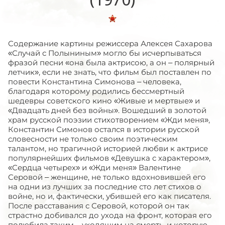
Содержание картины режиссера Алексея Сахарова
«Случай с Полыниным» могло бы исчерпываться
фразой песни «она была актрисою, а он – полярный
летчик», если не знать, что фильм был поставлен по
повести Константина Симонова – человека,
благодаря которому родились бессмертный
шедевры советского кино «Живые и мертвые» и
«Двадцать дней без войны». Вошедший в золотой
храм русской поэзии стихотворением «Жди меня»,
Константин Симонов остался в истории русской
словесности не только своим поэтическим
талантом, но трагичной историей любви к актрисе
популярнейших фильмов «Девушка с характером»,
«Сердца четырех» и «Жди меня» Валентине
Серовой – женщине, не только вдохновившей его
на одни из лучших за последние сто лет стихов о
войне, но и, фактически, убившей его как писателя.
После расставания с Серовой, которой он так
страстно добивался до ухода на фронт, которая его
полюбила таким – уходящим на смерть, и которую