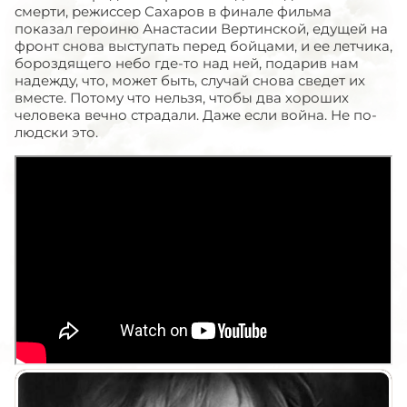
смерти, режиссер Сахаров в финале фильма
показал героиню Анастасии Вертинской, едущей на
фронт снова выступать перед бойцами, и ее летчика,
бороздящего небо где-то над ней, подарив нам
надежду, что, может быть, случай снова сведет их
вместе. Потому что нельзя, чтобы два хороших
человека вечно страдали. Даже если война. Не по-
людски это.