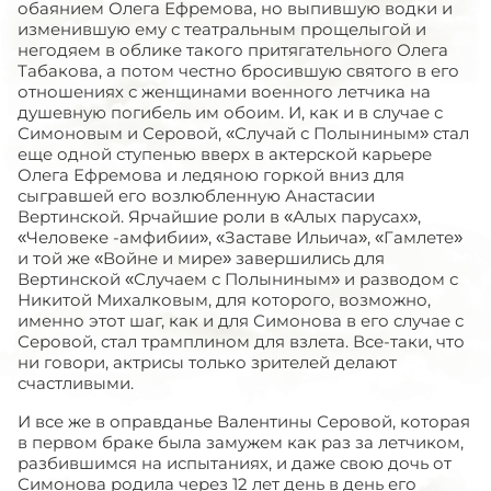
обаянием Олега Ефремова, но выпившую водки и
изменившую ему с театральным прощелыгой и
негодяем в облике такого притягательного Олега
Табакова, а потом честно бросившую святого в его
отношениях с женщинами военного летчика на
душевную погибель им обоим. И, как и в случае с
Симоновым и Серовой, «Случай с Полыниным» стал
еще одной ступенью вверх в актерской карьере
Олега Ефремова и ледяною горкой вниз для
сыгравшей его возлюбленную Анастасии
Вертинской. Ярчайшие роли в «Алых парусах»,
«Человеке -амфибии», «Заставе Ильича», «Гамлете»
и той же «Войне и мире» завершились для
Вертинской «Случаем с Полыниным» и разводом с
Никитой Михалковым, для которого, возможно,
именно этот шаг, как и для Симонова в его случае с
Серовой, стал трамплином для взлета. Все-таки, что
ни говори, актрисы только зрителей делают
счастливыми.
И все же в оправданье Валентины Серовой, которая
в первом браке была замужем как раз за летчиком,
разбившимся на испытаниях, и даже свою дочь от
Симонова родила через 12 лет день в день его