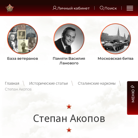
Личный кабинет
Поиск
База ветеранов
Памяти Василия
Московская битва
Ланового
Главная
Исторические статьи
Сталинские наркомы
Степан Акопов
МЕНЮ
Степан Акопов