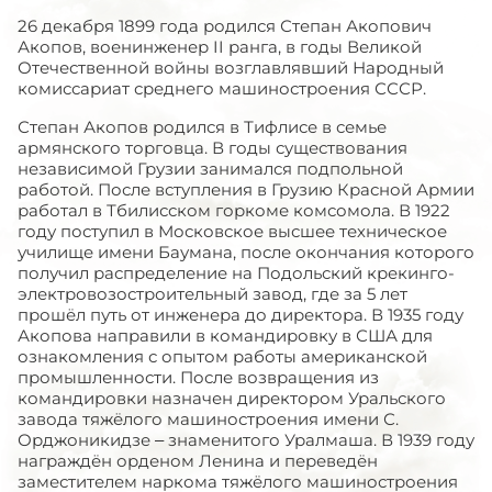
26 декабря 1899 года родился Степан Акопович
Акопов, военинженер II ранга, в годы Великой
Отечественной войны возглавлявший Народный
комиссариат среднего машиностроения СССР.
Степан Акопов родился в Тифлисе в семье
армянского торговца. В годы существования
независимой Грузии занимался подпольной
работой. После вступления в Грузию Красной Армии
работал в Тбилисском горкоме комсомола. В 1922
году поступил в Московское высшее техническое
училище имени Баумана, после окончания которого
получил распределение на Подольский крекинго-
электровозостроительный завод, где за 5 лет
прошёл путь от инженера до директора. В 1935 году
Акопова направили в командировку в США для
ознакомления с опытом работы американской
промышленности. После возвращения из
командировки назначен директором Уральского
завода тяжёлого машиностроения имени С.
Орджоникидзе – знаменитого Уралмаша. В 1939 году
награждён орденом Ленина и переведён
заместителем наркома тяжёлого машиностроения