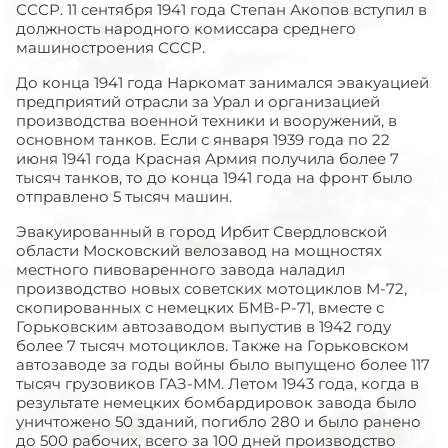
СССР. 11 сентября 1941 года Степан Акопов вступил в
должность народного комиссара среднего
машиностроения СССР.
До конца 1941 года Наркомат занимался эвакуацией
предприятий отрасли за Урал и организацией
производства военной техники и вооружений, в
основном танков. Если с января 1939 года по 22
июня 1941 года Красная Армия получила более 7
тысяч танков, то до конца 1941 года на фронт было
отправлено 5 тысяч машин.
Эвакуированный в город Ирбит Свердловской
области Московский велозавод на мощностях
местного пивоваренного завода наладил
производство новых советских мотоциклов М-72,
скопированных с немецких БМВ-Р-71, вместе с
Горьковским автозаводом выпустив в 1942 году
более 7 тысяч мотоциклов. Также на Горьковском
автозаводе за годы войны было выпущено более 117
тысяч грузовиков ГАЗ-ММ. Летом 1943 года, когда в
результате немецких бомбардировок завода было
уничтожено 50 зданий, погибло 280 и было ранено
до 500 рабочих, всего за 100 дней производство