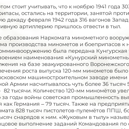
том стоит учитывать, что к ноябрю 1941 года 
ипасы, остались на территории, занятой прот
ю декаду февраля 1942 года 316 вагонов Запад
тивную артиллерию пришлось отвести в тыл.
е образования Наркомата минометного вооруж
ема производства минометов и боеприпасов к 
омминвооружению была передана Кунгурская 
воением наименования «Кунурский минометны
ужения на базе эвакуированного Воронежског
печения роста выпуска 120-мм минометов было
осковском машиностроительном заводе имени К
ой Армии насчитывалось чуть более 36 тысяч 5
- 82 тысячи. Количество 120-мм миномётов увел
 за годы войны советская промышленность вып
 как Германия – 79 тысяч. Также на предприя
омата 828 тысяч пистолетов-пулемётов ППШ, б
ысяч снарядов к ним. «Жуковым в тылу» назыв
зцовое выполнение заданий Командования по