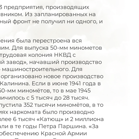
303 предприятия, производящих
ивником. Из запланированных на
ный фронт не получил ни одного, и
ения была перестроена вся
ним. Для выпуска 50-мм минометов
трудовая колония НКВД с
й завод», начавший производство
о машиностроительного. Для
 организовано новое производство
алинина. Если в июне 1941 года в
0-мм миномётов, то в мае 1945
ичилось с 5 тысяч до 28 тысяч.
устила 352 тысячи миномётов, в то
тиях наркомата было производно
олее 6 тысяч «Катющ» и 2 миллиона
али в те годы Петра Паршина. «За
 обеспечению Красной Армии