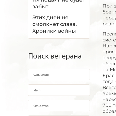
При э
забыт
боепр
Этих дней не
перву
смолкнет слава.
реак
Хроники войны
Посл
сист
Нарк
прис
Поиск ветерана
воор
обес
на М
Красн
года 
Всего
время
нарк
700 т
обра