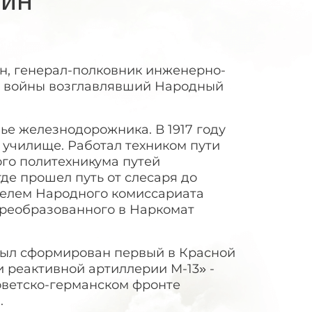
ин, генерал-полковник инженерно-
ой войны возглавлявший Народный
ье железнодорожника. В 1917 году
училище. Работал техником пути
ого политехникума путей
где прошел путь от слесаря до
ителем Народного комиссариата
преобразованного в Наркомат
был сформирован первый в Красной
реактивной артиллерии М-13» -
советско-германском фронте
.