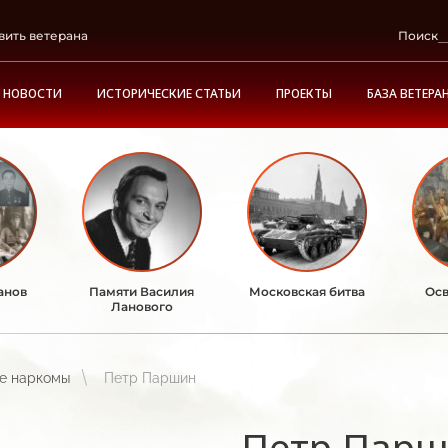
вить ветерана
Поиск
НОВОСТИ
ИСТОРИЧЕСКИЕ СТАТЬИ
ПРОЕКТЫ
БАЗА ВЕТЕРА
анов
Памяти Василия
Московская битва
Осв
Ланового
е наркомы
Петр Паршин
Петр Пар