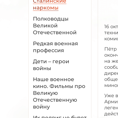
Сталинские
наркомы
Полководцы
Великой
16 о
Отечественной
техн
коми
Редкая военная
Пётр
профессия
окон
Дети – герои
на ж
сообщ
войны
дире
Наше военное
обще
мино
кино. Фильмы про
Великую
Уже 
Отечественную
Арми
войну
леген
дейс
Их подвиг не будет