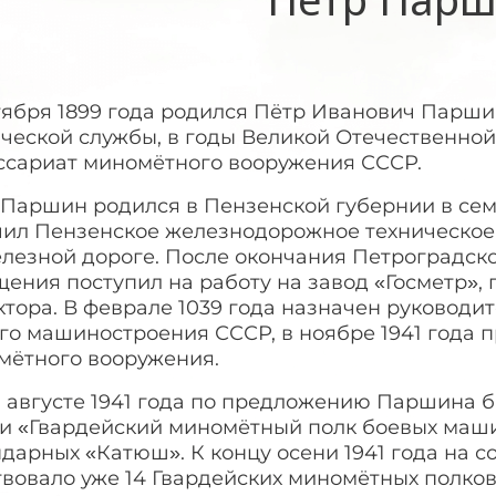
ктября 1899 года родился Пётр Иванович Парш
ической службы, в годы Великой Отечественн
ссариат миномётного вооружения СССР.
 Паршин родился в Пензенской губернии в сем
чил Пензенское железнодорожное техническое 
елезной дороге. После окончания Петроградск
ения поступил на работу на завод «Госметр», 
ктора. В феврале 1039 года назначен руковод
го машиностроения СССР, в ноябре 1941 года 
мётного вооружения.
в августе 1941 года по предложению Паршина 
и «Гвардейский миномётный полк боевых маши 
дарных «Катюш». К концу осени 1941 года на 
твовало уже 14 Гвардейских миномётных полков