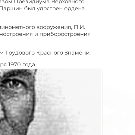
азом Президиума Верховного
ч Паршин был удостоен ордена
инометного вооружения, П.И.
ностроения и приборостроения
м Трудового Красного Знамени.
я 1970 года.