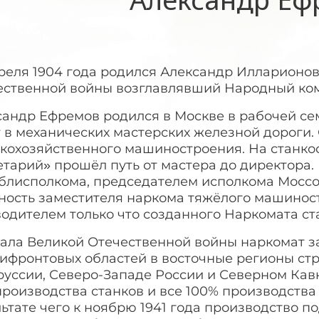
преля 1904 года родился Александр Илларионов
ественной войны возглавлявший Народный ком
андр Ефремов родился в Москве в рабочей сем
т в механических мастерских железной дороги
скохозяйственного машиностроения. На станко
етарий» прошёл путь от мастера до директора
блисполкома, председателем исполкома Моссов
ность заместителя наркома тяжёлого машиност
водителем только что созданного Наркомата ст
чала Великой Отечественной войны наркомат 
ифронтовых областей в восточные регионы стра
руссии, Северо-Западе России и Северном Кав
роизводства станков и все 100% производства
ьтате чего к ноябрю 1941 года производство по