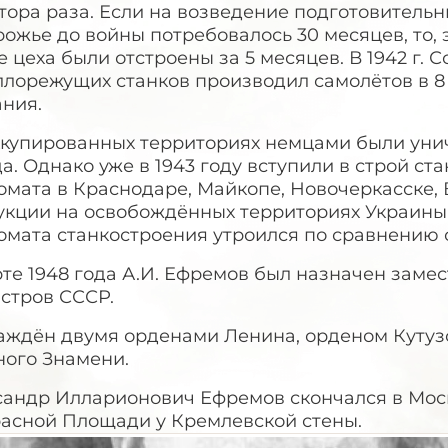
тора раза. Если на возведение подготовительн
ожье до войны потребовалось 30 месяцев, то, 
 цеха были отстроены за 5 месяцев. В 1942 г. 
лорежущих станков производил самолётов в 8 р
ания.
ккупированных территориях немцами были уни
а. Однако уже в 1943 году вступили в строй с
мата в Краснодаре, Майкопе, Новочеркасске, 
укции на освобождённых территориях Украины
омата станкостроения утроился по сравнению 
те 1948 года А.И. Ефремов был назначен заме
стров СССР.
аждён двумя орденами Ленина, орденом Кутузов
ного Знамени.
андр Илларионович Ефремов скончался в Москв
расной Площади у Кремлевской стены.