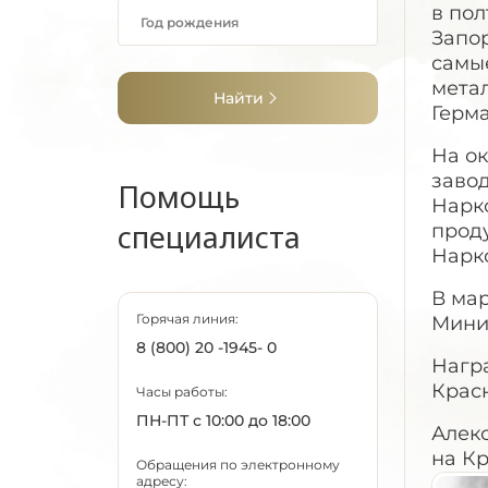
в пол
Запор
самые
метал
Найти
Герм
На о
завод
Помощь
Нарко
специалиста
прод
Нарк
В мар
Горячая линия:
Мини
8 (800) 20 -1945- 0
Нагр
Крас
Часы работы:
ПН-ПТ с 10:00 до 18:00
Алекс
на К
Обращения по электронному
адресу: