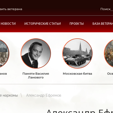
вить ветерана
Поиск
НОВОСТИ
ИСТОРИЧЕСКИЕ СТАТЬИ
ПРОЕКТЫ
БАЗА ВЕТЕРА
анов
Памяти Василия
Московская битва
Осв
Ланового
е наркомы
Александр Ефремов
Александр Еф