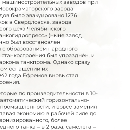
50 машиностроительных заводов при
в Новокраматорского завода
одов было эвакуировано 1276
ков в Свердловске, завода
ового цеха Челябинского
танкогидропресс» (ныне завод
очно был восстановлен
зи с образованием народного
станкостроения был упразднён, и
аркома танкпрома. Однако сразу
ром оснащении их
42 года Ефремов вновь стал
роения.
оторые по производительности в 10-
автоматический горизонтально-
 промышленности, и вовсе заменил
давая экономию в рабочей силе до
дернизированного, более
днего танка – в 2 раза, самолёта –