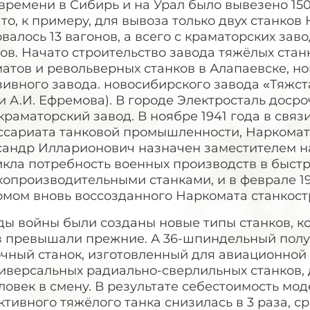
 времени в Сибирь и на Урал было вывезено 1
что, к примеру, для вывоза только двух станко
валось 13 вагонов, а всего с краматорских зав
ов. Начато строительство завода тяжёлых стан
атов и револьверных станков в Алапаевске, н
зивного завода. новосибирского завода «Тяжс
 А.И. Ефремова). В городе Электросталь доср
раматорский завод. В ноябре 1941 года в свя
ссариата танковой промышленности, Наркомат 
сандр Илларионович назначен заместителем н
икла потребность военных производств в быст
опроизводительными станками, и в феврале 19
омом вновь воссозданного Наркомата станкост
ды войны были созданы новые типы станков, к
аз превышали прежние. А 36-шпиндельный полу
очный станок, изготовленный для авиационной
иверсальных радиально-сверлильных станков, 
ловек в смену. В результате себестоимость мо
тивного тяжёлого танка снизилась в 3 раза, сре