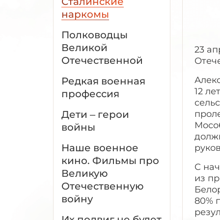
Сталинские
наркомы
Полководцы
Великой
23 а
Отечественной
Отеч
Алекс
Редкая военная
12 ле
профессия
сель
Дети – герои
прол
Мосо
войны
долж
Наше военное
руко
кино. Фильмы про
С на
Великую
из пр
Отечественную
Бело
войну
80% п
резул
Их подвиг не будет