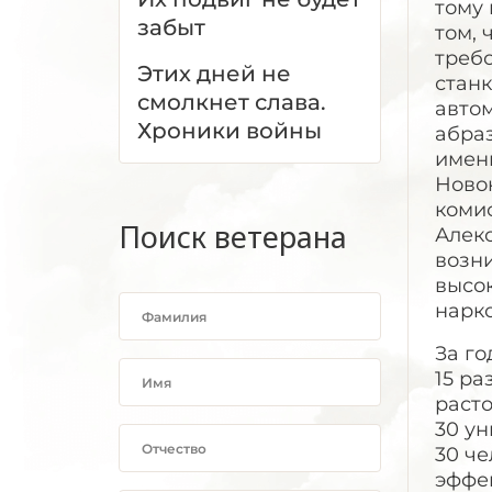
тому
забыт
том, 
требо
Этих дней не
станк
смолкнет слава.
автом
Хроники войны
абра
имени
Новок
коми
Поиск ветерана
Алек
возн
высок
нарк
За го
15 р
раст
30 ун
30 че
эффек