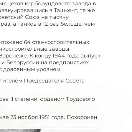
ых цехов карборундового завода в
эвакуировавшись в Ташкент, те же
Советский Союз на тысячу
аз, а танков в 12 раз больше, чем
чтожено 64 станкостроительных
танкостроительные заводы
Воронеже. К концу 1944 года выпуск
 и Белоруссии на предприятиях
с довоенным уровнем.
стителем Председателя Совета
а II степени, орденом Трудового
е 23 ноября 1951 года. Похоронен