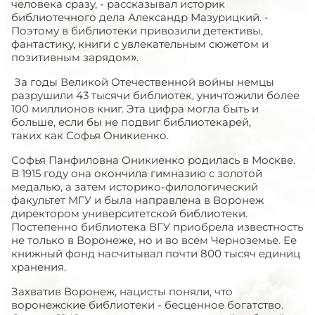
человека сразу, - рассказывал историк
библиотечного дела Александр Мазурицкий. -
Поэтому в библиотеки привозили детективы,
фантастику, книги с увлекательным сюжетом и
позитивным зарядом».
За годы Великой Отечественной войны немцы
разрушили 43 тысячи библиотек, уничтожили более
100 миллионов книг. Эта цифра могла быть и
больше, если бы не подвиг библиотекарей,
таких как Софья Оникиенко.
Софья Панфиловна Оникиенко родилась в Москве.
В 1915 году она окончила гимназию с золотой
медалью, а затем историко-филологический
факультет МГУ и была направлена в Воронеж
директором университетской библиотеки.
Постепенно библиотека ВГУ приобрела известность
не только в Воронеже, но и во всем Черноземье. Ее
книжный фонд насчитывал почти 800 тысяч единиц
хранения.
Захватив Воронеж, нацисты поняли, что
воронежские библиотеки - бесценное богатство.