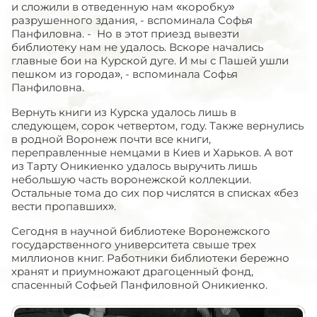
и сложили в отведенную нам «коробку»
разрушенного здания, - вспоминала Софья
Панфиловна. - Но в этот приезд вывезти
библиотеку нам не удалось. Вскоре начались
главные бои на Курской дуге. И мы с Пашей ушли
пешком из города», - вспоминала Софья
Панфиловна.
Вернуть книги из Курска удалось лишь в
следующем, сорок четвертом, году. Также вернулись
в родной Воронеж почти все книги,
переправленные немцами в Киев и Харьков. А вот
из Тарту Оникиенко удалось выручить лишь
небольшую часть воронежской коллекции.
Остальные тома до сих пор числятся в списках «без
вести пропавших».
Сегодня в научной библиотеке Воронежского
государственного университета свыше трех
миллионов книг. Работники библиотеки бережно
хранят и приумножают драгоценный фонд,
спасенный Софьей Панфиловной Оникиенко.