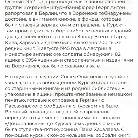
Осенью 1942 года руководитель главной рабочей
группы «Украина» штурмбаннфюрер Георг Антон
рапортовал в Берлин, что в Воронеже «обнаружены
достойные внимания книжные фонды, которые
были спасены вермахтом и отправлены в Курск» -
там производился отбор наиболее ценных изданий
для дальнейшей отправки на Запад. Всего в Тарту,
Киев, Харьков и далее было вывезено 700 тысяч
редких книг. В августе 1945 года в Австрии в
монастыре английские солдаты обнаружили 82
ящика с 6954 «ценными старопечатными изданиями
из Воронежа», как было сказано в акте.
Находясь в эвакуации, Софья Оникиенко случайно
узнала, что в освобождённом Курске стоят вагоны
со старинными книгами из родной библиотеки –
упакованы в ящики, проштемпелёванные немецкой
печатью, готовые к отправке в Германию.
Пассажирского сообщения с Курском не было.
Военный комендант выдал ей разрешение
передвигаться вместе с воинскими эшелонами.
«Добирались мы до Курска семь дней. Со мной
была студентка-пятикурсница Паша Хахалаева. С
помощью курских комсомольцев мы собрали книги