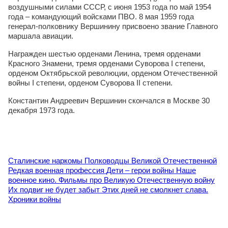
воздушными силами СССР, с июня 1953 года по май 1954
года – командующий войсками ПВО. 8 мая 1959 года
генерал-полковнику Вершинину присвоено звание Главного
маршала авиации.
Награжден шестью орденами Ленина, тремя орденами
Красного Знамени, тремя орденами Суворова I степени,
орденом Октябрьской революции, орденом Отечественной
войны I степени, орденом Суворова II степени.
Константин Андреевич Вершинин скончался в Москве 30
декабря 1973 года.
Сталинские наркомы
Полководцы Великой Отечественной
Редкая военная профессия
Дети – герои войны
Наше
военное кино. Фильмы про Великую Отечественную войну
Их подвиг не будет забыт
Этих дней не смолкнет слава.
Хроники войны