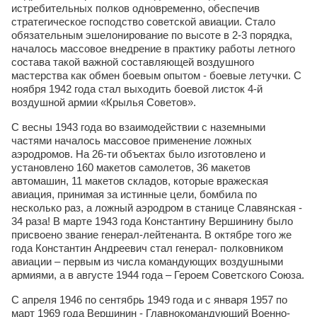
истребительных полков одновременно, обеспечив
стратегическое господство советской авиации. Стало
обязательным эшелонирование по высоте в 2-3 порядка,
началось массовое внедрение в практику работы летного
состава такой важной составляющей воздушного
мастерства как обмен боевым опытом - боевые летучки. С
ноября 1942 года стал выходить боевой листок 4-й
воздушной армии «Крылья Советов».
С весны 1943 года во взаимодействии с наземными
частями началось массовое применение ложных
аэродромов. На 26-ти объектах было изготовлено и
установлено 160 макетов самолетов, 36 макетов
автомашин, 11 макетов складов, которые вражеская
авиация, принимая за истинные цели, бомбила по
несколько раз, а ложный аэродром в станице Славянская -
34 раза! В марте 1943 года Константину Вершинину было
присвоено звание генерал-лейтенанта. В октябре того же
года Константин Андреевич стал генерал- полковником
авиации – первым из числа командующих воздушными
армиями, а в августе 1944 года – Героем Советского Союза.
С апреля 1946 по сентябрь 1949 года и с января 1957 по
март 1969 года Вершинин - Главнокомандующий Военно-