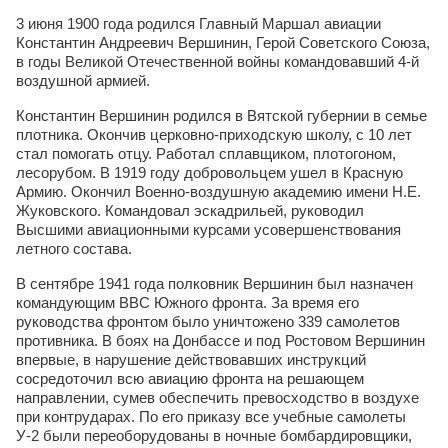
3 июня 1900 года родился Главный Маршал авиации
Константин Андреевич Вершинин, Герой Советского Союза,
в годы Великой Отечественной войны командовавший 4-й
воздушной армией.
Константин Вершинин родился в Вятской губернии в семье
плотника. Окончив церковно-приходскую школу, с 10 лет
стал помогать отцу. Работал сплавщиком, плотогоном,
лесорубом. В 1919 году добровольцем ушел в Красную
Армию. Окончил Военно-воздушную академию имени Н.Е.
Жуковского. Командовал эскадрильей, руководил
Высшими авиационными курсами усовершенствования
летного состава.
В сентябре 1941 года полковник Вершинин был назначен
командующим ВВС Южного фронта. За время его
руководства фронтом было уничтожено 339 самолетов
противника. В боях на Донбассе и под Ростовом Вершинин
впервые, в нарушение действовавших инструкций
сосредоточил всю авиацию фронта на решающем
направлении, сумев обеспечить превосходство в воздухе
при контрударах. По его приказу все учебные самолеты
У-2 были переоборудованы в ночные бомбардировщики,