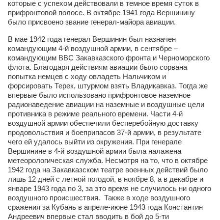
которые с успехом действовали в темное время суток в
прифронтовой полосе. В октябре 1941 года Вершинину
было присвоено звание генерал-майора авиации.
В мае 1942 года генерал Вершинин был назначен
командующим 4-й воздушной армии, в сентябре –
командующим ВВС Закавказского фронта и Черноморского
флота. Благодаря действиям авиации было сорвана
попытка немцев с ходу овладеть Нальчиком и
форсировать Терек, штурмом взять Владикавказ. Тогда же
впервые было использовано прифронтовое наземное
радионаведение авиации на наземные и воздушные цели
противника в режиме реального времени. Части 4-й
воздушной армии обеспечили бесперебойную доставку
продовольствия и боеприпасов 37-й армии, в результате
чего ей удалось выйти из окружения. При генерале
Вершинине в 4-й воздушной армии была налажена
метеорологическая служба. Несмотря на то, что в октябре
1942 года на Закавказском театре военных действий было
лишь 12 дней с летной погодой, в ноябре 8, а в декабре и
январе 1943 года по 3, за это время не случилось ни одного
воздушного происшествия. Также в ходе воздушного
сражения за Кубань в апреле-июне 1943 года Константин
Андреевич впервые стал вводить в бой до 5-ти