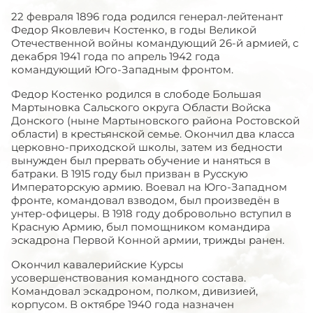
22 февраля 1896 года родился генерал-лейтенант
Федор Яковлевич Костенко, в годы Великой
Отечественной войны командующий 26-й армией, с
декабря 1941 года по апрель 1942 года
командующий Юго-Западным фронтом.
Федор Костенко родился в слободе Большая
Мартыновка Сальского округа Области Войска
Донского (ныне Мартыновского района Ростовской
области) в крестьянской семье. Окончил два класса
церковно-приходской школы, затем из бедности
вынужден был прервать обучение и наняться в
батраки. В 1915 году был призван в Русскую
Императорскую армию. Воевал на Юго-Западном
фронте, командовал взводом, был произведён в
унтер-офицеры. В 1918 году добровольно вступил в
Красную Армию, был помощником командира
эскадрона Первой Конной армии, трижды ранен.
Окончил кавалерийские Курсы
усовершенствования командного состава.
Командовал эскадроном, полком, дивизией,
корпусом. В октябре 1940 года назначен