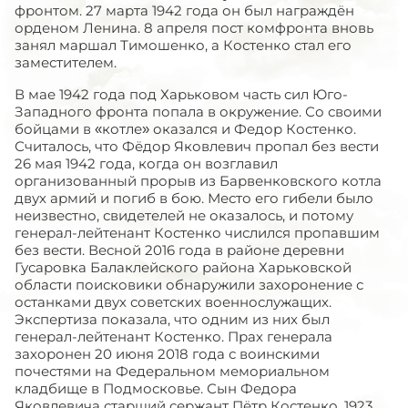
фронтом. 27 марта 1942 года он был награждён
орденом Ленина. 8 апреля пост комфронта вновь
занял маршал Тимошенко, а Костенко стал его
заместителем.
В мае 1942 года под Харьковом часть сил Юго-
Западного фронта попала в окружение. Со своими
бойцами в «котле» оказался и Федор Костенко.
Считалось, что Фёдор Яковлевич пропал без вести
26 мая 1942 года, когда он возглавил
организованный прорыв из Барвенковского котла
двух армий и погиб в бою. Место его гибели было
неизвестно, свидетелей не оказалось, и потому
генерал-лейтенант Костенко числился пропавшим
без вести. Весной 2016 года в районе деревни
Гусаровка Балаклейского района Харьковской
области поисковики обнаружили захоронение с
останками двух советских военнослужащих.
Экспертиза показала, что одним из них был
генерал-лейтенант Костенко. Прах генерала
захоронен 20 июня 2018 года с воинскими
почестями на Федеральном мемориальном
кладбище в Подмосковье. Сын Федора
Яковлевича старший сержант Пётр Костенко, 1923