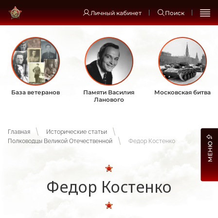
Личный кабинет
Поиск
База ветеранов
Памяти Василия
Московская битва
Ланового
Главная
Исторические статьи
Полководцы Великой Отечественной
Федор Костенко
МЕНЮ
Федор Костенко