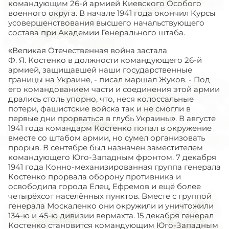
командующим 26-й армией Киевского Особого
военного округа. В начале 1941 года окончил Курсы
усовершенствования высшего начальствующего
состава при Академии Генерального штаба.
«Великая Отечественная война застала
Ф. Я. Костенко в должности командующего 26-й
армией, защищавшей наши государственные
границы на Украине, - писал маршал Жуков. - Под
его командованием части и соединения этой армии
дрались столь упорно, что, неся колоссальные
потери, фашистские войска так и не смогли в
первые дни прорваться в глубь Украины». В августе
1941 года командарм Костенко попал в окружение
вместе со штабом армии, но сумел организовать
прорыв. В сентябре был назначен заместителем
командующего Юго-Западным фронтом. 7 декабря
1941 года Конно-механизированная группа генерала
Костенко прорвала оборону противника и
освободила города Елец, Ефремов и ещё более
четырёхсот населённых пунктов. Вместе с группой
генерала Москаленко они окружили и уничтожили
134-ю и 45-ю дивизии вермахта. 15 декабря генерал
Костенко становится командующим Юго-Западным