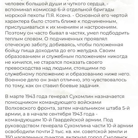
человек большой души и чуткого сердца, -
вспоминал комиссар 6-й отдельной бригады
морской пехоты П.Я. Ксенз. - Основной его чертой
характера было стоять ближе к подчиненным,
прислушиваться к их мнениям и настроениям.
Поэтому он часто бывал в частях, умел подбодрить
теплым словом. О подчиненных проявлял
отеческую заботу, добиваясь, чтобы положенная
бойцу пища доходила до его желудка. Своим
образованием и служебным положением никогда
не кичился, не старался показать своего
превосходства над людьми, стоящими по
служебному положению и образованию ниже него.
Военное дело он знал отлично, это чувствовалось
по тому, как он ставил боевые задачи».
В марте 1943 года генерал Сухомлин назначается
помощником командующего войсками
Волховского фронта, затем начальником штаба 5-й
армии, а в начале сентября 1943 года -
командующим 10-й Гвардейской армии. Под
руководством генерала Сухомлина части 10-й армии
освободили почти 2 тыс. кв. км. советской земли и
350 населенных пунктов, включая город Смоленск.