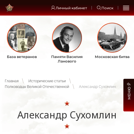
Личный кабинет
Поиск
База ветеранов
Памяти Василия
Московская битва
Ланового
Главная
Исторические статьи
Полководцы Великой Отечественной
Александр Сухомлин
МЕНЮ
Александр Сухомлин