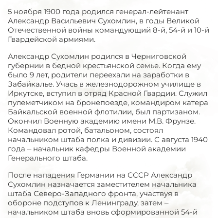
5 ноября 1900 года родился генерал-лейтенант
Александр Васильевич Сухомлин, в годы Великой
Отечественной войны командующий 8-й, 54-й и 10-й
Гвардейской армиями.
Александр Сухомлин родился в Черниговской
губернии в бедной крестьянской семье. Когда ему
было 9 лет, родители переехали на заработки в
Забайкалье. Учась в железнодорожном училище в
Иркутске, вступил в отряд Красной Гвардии. Служил
пулеметчиком на бронепоезде, командиром катера
Байкальской военной флотилии, был партизаном.
Окончил Военную академию имени М.В. Фрунзе.
Командовал ротой, батальоном, состоял
начальником штаба полка и дивизии. С августа 1940
года – начальник кафедры Военной академии
Генерального штаба.
После нападения Германии на СССР Александр
Сухомлин назначается заместителем начальника
штаба Северо-Западного фронта, участвуя в
обороне подступов к Ленинграду, затем –
начальником штаба вновь сформированной 54-й