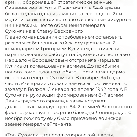
армии, оборонявшей стратегически важные
Синявинские высоты. В частности, в 54-й армии
была создана одна из лучших за все годы войны
медицинских частей во главе с известным хирургом
Вишневским. После обращения генерала
Сухомлина в Ставку Верховного
Главнокомандования с требованием остановить
разгром собственных войск, осуществляемый
командармом Григорием Куликом, фактически
парализовавшим работу штаба, комиссия во главе с
маршалом Ворошиловым отстранила маршала
Кулика от командования армией. До прибытия
нового командующего, обязанности командарма
исполнял генерал Сухомлин. В ноябре 1941 года
части 54-й армии сорвали замыслы противника по
захвату г. Волхов. С января до апреля 1942 года А.В.
Сухомлин руководит формированием 8-й армии
Ленинградского фронта, а затем вступает
должность командующего 54-й армией Волховского
фронта, участвуя в прорыве блокады Ленинграда. 10
ноября 1942 году ему было присвоено воинское
звание генерал-лейтенанта.
«Тов. Сухомлин, генерал суворовской школы,