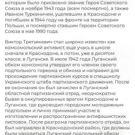
которым было присвоено звание Героя Советского
Союза в ноябре 1943 года (всем посмертно), а также
Иваном Туркеничем, уцелевшим в Краснодоне и
погибшем в 1944 году на фронте на территории
Польши, и посмертно ставшим Героем Советского
Союза в мае 1990 года.
Виктор Третьякевич стал широко известен как
комсомольский активист, еще учась в школе
сначала в Краснодоне, а потом, уже в десятом
классе, в Луганске. В июле 1942 года Луганский
обком комсомола утвердил его членом своего
подпольного горкома и обкома и направил для
прохождения партизанских курсов в спецшколу
Украинского штаба партизанского движения. После
ее окончания он был зачислен в Луганский
областной партизанский отряд, неоднократно
бывая в оккупированных врагом Краснодоне и
Луганске, где руководил городским молодежным
подпольем и лично принимал участие в
изготовлении и распространении антифашистских
листовок. После разгрома партизанского отряда, он
был направлен в Краснодонский район, где должны
были находиться Луганский подпольный обком