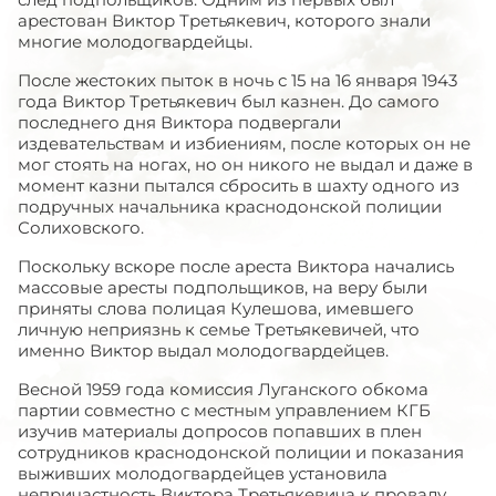
арестован Виктор Третьякевич, которого знали
многие молодогвардейцы.
После жестоких пыток в ночь с 15 на 16 января 1943
года Виктор Третьякевич был казнен. До самого
последнего дня Виктора подвергали
издевательствам и избиениям, после которых он не
мог стоять на ногах, но он никого не выдал и даже в
момент казни пытался сбросить в шахту одного из
подручных начальника краснодонской полиции
Солиховского.
Поскольку вскоре после ареста Виктора начались
массовые аресты подпольщиков, на веру были
приняты слова полицая Кулешова, имевшего
личную неприязнь к семье Третьякевичей, что
именно Виктор выдал молодогвардейцев.
Весной 1959 года комиссия Луганского обкома
партии совместно с местным управлением КГБ
изучив материалы допросов попавших в плен
сотрудников краснодонской полиции и показания
выживших молодогвардейцев установила
непричастность Виктора Третьякевича к провалу