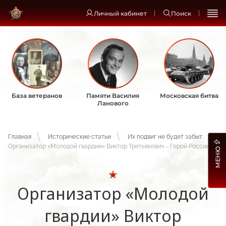
Личный кабинет
Поиск
База ветеранов
Памяти Василия
Московская битва
Ланового
Главная
Исторические статьи
Их подвиг не будет забыт
Организатор «Молодой гвардии» Виктор Третьякевич – Герой России!
МЕНЮ
Организатор «Молодой
гвардии» Виктор