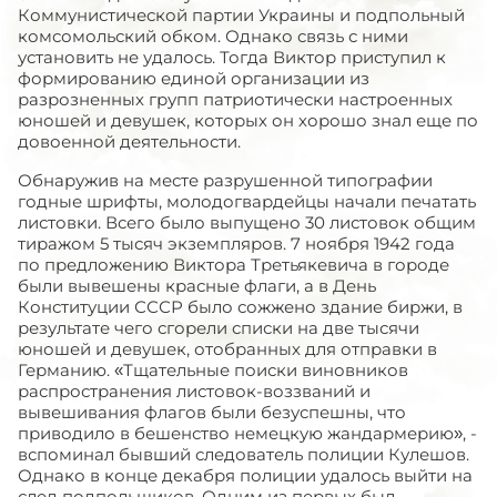
Коммунистической партии Украины и подпольный
комсомольский обком. Однако связь с ними
установить не удалось. Тогда Виктор приступил к
формированию единой организации из
разрозненных групп патриотически настроенных
юношей и девушек, которых он хорошо знал еще по
довоенной деятельности.
Обнаружив на месте разрушенной типографии
годные шрифты, молодогвардейцы начали печатать
листовки. Всего было выпущено 30 листовок общим
тиражом 5 тысяч экземпляров. 7 ноября 1942 года
по предложению Виктора Третьякевича в городе
были вывешены красные флаги, а в День
Конституции СССР было сожжено здание биржи, в
результате чего сгорели списки на две тысячи
юношей и девушек, отобранных для отправки в
Германию. «Тщательные поиски виновников
распространения листовок-воззваний и
вывешивания флагов были безуспешны, что
приводило в бешенство немецкую жандармерию», -
вспоминал бывший следователь полиции Кулешов.
Однако в конце декабря полиции удалось выйти на
след подпольщиков. Одним из первых был