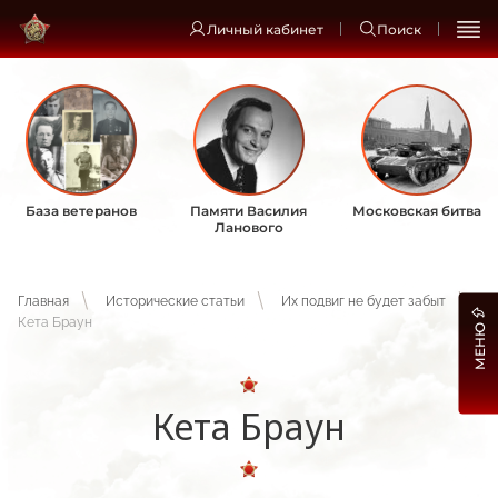
Личный кабинет
Поиск
База ветеранов
Памяти Василия
Московская битва
Ланового
Главная
Исторические статьи
Их подвиг не будет забыт
Кета Браун
МЕНЮ
Кета Браун