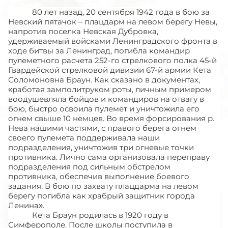
80 лет назад, 20 сентября 1942 года в бою за
Невский пятачок – плацдарм на левом берегу Невы,
напротив поселка Невская Дубровка,
удерживаемый войсками Ленинградского фронта в
ходе битвы за Ленинград, погибла командир
пулеметного расчета 252-го стрелкового полка 45-й
Гвардейской стрелковой дивизии 67-й армии Кета
Соломоновна Браун. Как сказано в документах,
«работая замполитруком роты, личным примером
воодушевляла бойцов и командиров на отвагу в
бою, быстро освоила пулемет и уничтожила его
огнем свыше 10 немцев. Во время форсирования р.
Нева нашими частями, с правого берега огнем
своего пулемета поддерживала наши
подразделения, уничтожив три огневые точки
противника. Лично сама организовала переправу
подразделения под сильным обстрелом
противника, обеспечив выполнение боевого
задания. В бою по захвату плацдарма на левом
берегу погибла как храбрый защитник города
Ленина».
Кета Браун родилась в 1920 году в
Симферополе. После школы поступила в