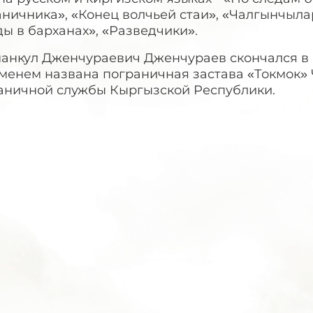
ничника», «Конец волчьей стаи», «Чалгынчыла
ы в барханах», «Разведчики».
анкул Дженчураевич Дженчураев скончался в г
именем названа пограничная застава «Токмок»
аничной службы Кыргызской Республики.