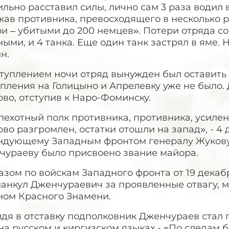
льно расставил силы, лично сам 3 раза водил 
ав противника, превосходящего в несколько р
и – убитыми до 200 немцев». Потери отряда с
ыми, и 4 танка. Еще один танк застрял в яме.
н.
туплением ночи отряд вынужден был оставить 
пления на Голицыно и Апрелевку уже не было.
во, отступив к Наро-Фоминску.
пехотный полк противника, противника, усиле
во разгромлен, остатки отошли на запад», - 4
ндующему Западным фронтом генералу Жукову. 
чураеву было присвоено звание майора.
зом по войскам Западного фронта от 19 декаб
анкул Дженчураевич за проявленные отвагу, м
ном Красного Знамени.
дя в отставку подполковник Дженчураев стал 
на русском и киргизском языках - «По следам