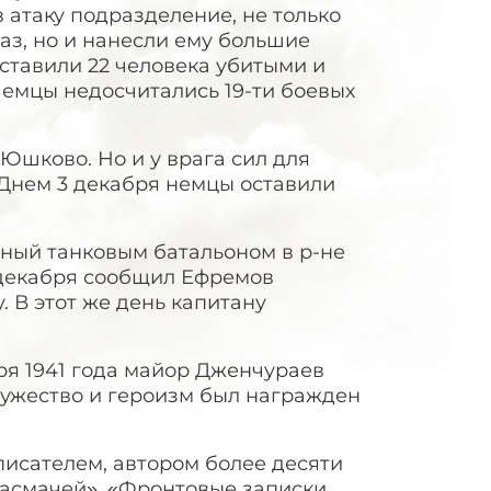
в атаку подразделение, не только
аз, но и нанесли ему большие
оставили 22 человека убитыми и
 Немцы недосчитались 19-ти боевых
Юшково. Но и у врага сил для
 Днем 3 декабря немцы оставили
нный танковым батальоном в р-не
 декабря сообщил Ефремов
В этот же день капитану
ря 1941 года майор Дженчураев
ужество и героизм был награжден
писателем, автором более десяти
 басмачей», «Фронтовые записки