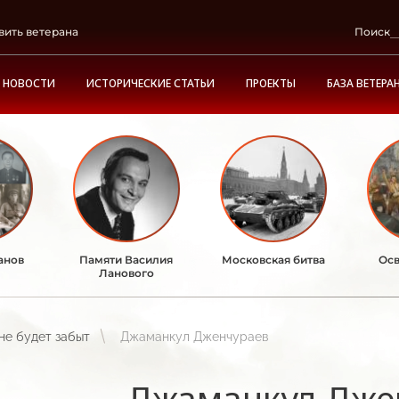
вить ветерана
Поиск
НОВОСТИ
ИСТОРИЧЕСКИЕ СТАТЬИ
ПРОЕКТЫ
БАЗА ВЕТЕРА
анов
Памяти Василия
Московская битва
Осв
Ланового
не будет забыт
Джаманкул Дженчураев
Джаманкул Дже