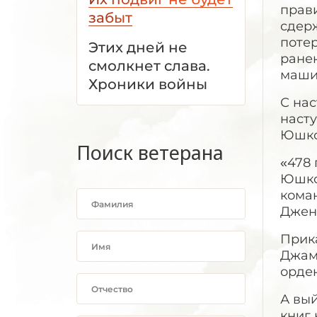
прави
забыт
сдерж
потер
Этих дней не
ранен
смолкнет слава.
маши
Хроники войны
С нас
насту
Юшко
Поиск ветерана
«478 
Юшко
кома
Джен
Прика
Джам
орде
А вый
книг 