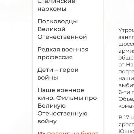
Сталинские
наркомы
Полководцы
Великой
Утром
Отечественной
занял
шоссе
Редкая военная
армия
профессия
обще
от Н
Дети – герои
погр
войны
наши
выби
Наше военное
6-ти 
кино. Фильмы про
Объе
Великую
кома
Отечественную
В 17 
войну
ярост
Юшков
Их подвиг не будет