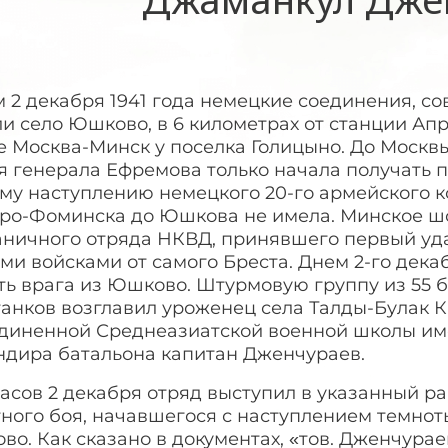
 2 декабря 1941 года немецкие соединения, с
и село Юшково, в 6 километрах от станции Апр
 Москва-Минск у поселка Голицыно. До Москвы 
 генерала Ефремова только начала получать п
му наступлению немецкого 20-го армейского к
аро-Фоминска до Юшкова не имела. Минское шо
аничного отряда НКВД, принявшего первый уда
ми войсками от самого Бреста. Днем 2-го дек
ть врага из Юшково. Штурмовую группу из 55 
танков возглавил уроженец села Талды-Булак 
диненной Среднеазиатской военной школы име
ндира батальона капитан Дженчураев.
часов 2 декабря отряд выступил в указанный ра
ного боя, начавшегося с наступлением темноты
о. Как сказано в документах, «тов. Дженчурае